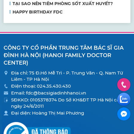
TẠI SAO NÊN TIÊM PHÒNG SỐT XUẤT HUYẾT?
HAPPY BIRTHDAY FDC
CÔNG TY CỔ PHẦN TRUNG TÂM BÁC SĨ GIA
ĐÌNH HÀ NỘI (HANOI FAMILY DOCTOR
CENTER)
Địa chỉ: 75 Đ.Hồ Mễ Trì - P. Trung Văn - Q. Nam Từ
Liêm - TP Hà Nội
Điện thoại:
024.35.430.430
Email:
fdc@bacsigiadinhhanoi.vn
SĐKKD: 0105378374 Do Sở KH&ĐT TP Hà Nội cấp
ngày 24/6/2011
Đại diện: Hoàng Thị Mai Phương