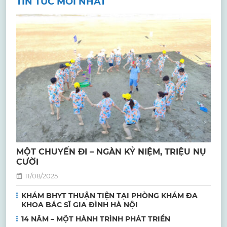
TIN TỨC MỚI NHẤT
MỘT CHUYẾN ĐI – NGÀN KỶ NIỆM, TRIỆU NỤ
CƯỜI
11/08/2025
KHÁM BHYT THUẬN TIỆN TẠI PHÒNG KHÁM ĐA
KHOA BÁC SĨ GIA ĐÌNH HÀ NỘI
14 NĂM – MỘT HÀNH TRÌNH PHÁT TRIỂN