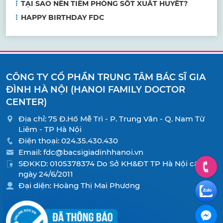
TẠI SAO NÊN TIÊM PHÒNG SỐT XUẤT HUYẾT?
HAPPY BIRTHDAY FDC
CÔNG TY CỔ PHẦN TRUNG TÂM BÁC SĨ GIA
ĐÌNH HÀ NỘI (HANOI FAMILY DOCTOR
CENTER)
Địa chỉ: 75 Đ.Hồ Mễ Trì - P. Trung Văn - Q. Nam Từ
Liêm - TP Hà Nội
Điện thoại:
024.35.430.430
Email:
fdc@bacsigiadinhhanoi.vn
SĐKKD: 0105378374 Do Sở KH&ĐT TP Hà Nội cấp
ngày 24/6/2011
Đại diện: Hoàng Thị Mai Phương