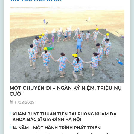
MỘT CHUYẾN ĐI – NGÀN KỶ NIỆM, TRIỆU NỤ
CƯỜI
11/08/2025
KHÁM BHYT THUẬN TIỆN TẠI PHÒNG KHÁM ĐA
KHOA BÁC SĨ GIA ĐÌNH HÀ NỘI
14 NĂM – MỘT HÀNH TRÌNH PHÁT TRIỂN