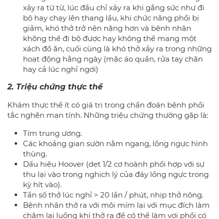
xảy ra từ từ, lúc đầu chỉ xảy ra khi gắng sức như đi
bộ hay chạy lên thang lầu, khi chức năng phổi bị
giảm, khó thở trở nên nặng hơn và bệnh nhân
không thể đi bộ được hay không thể mang một
xách đồ ăn, cuối cùng là khó thở xảy ra trong những
hoạt động hằng ngày (mặc áo quần, rửa tay chân
hay cả lúc nghỉ ngơi)
2. Triệu chứng thực thể
Khám thực thể ít có giá trị trong chẩn đoán bệnh phổi
tắc nghẽn mạn tính. Những triệu chứng thường gặp là:
Tím trung ương.
Các khoảng gian sườn nằm ngang, lồng ngực hình
thùng.
Dấu hiệu Hoover (dẹt 1/2 cơ hoành phối hợp với sự
thu lại vào trong nghịch lý của đáy lồng ngực trong
kỳ hít vào).
Tần số thở lúc nghỉ > 20 lần / phút, nhịp thở nông.
Bệnh nhân thở ra với môi mím lại với mục đích làm
chậm lại luồng khí thở ra để có thể làm vơi phổi có