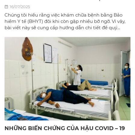
16/07/2025
Chúng tôi hiểu rằng việc khám chữa bệnh bằng Bảo
hiểm Y tế (BHYT) đôi khi còn gặp nhiều bỡ ngỡ. Vì vậy,
bài viết này sẽ cung cấp hướng dẫn chi tiết để quý
khách có thể sử dụng BHYT một cách dễ dàng và hiệu
quả nhất tại phòng khám đa khoa Bác sĩ gia đình hà
Nội.
NHỮNG BIẾN CHỨNG CỦA HẬU COVID – 19