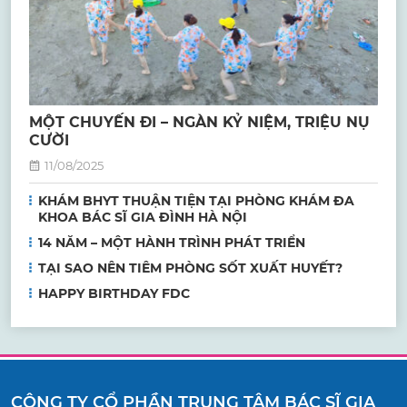
MỘT CHUYẾN ĐI – NGÀN KỶ NIỆM, TRIỆU NỤ
CƯỜI
11/08/2025
KHÁM BHYT THUẬN TIỆN TẠI PHÒNG KHÁM ĐA
KHOA BÁC SĨ GIA ĐÌNH HÀ NỘI
14 NĂM – MỘT HÀNH TRÌNH PHÁT TRIỂN
TẠI SAO NÊN TIÊM PHÒNG SỐT XUẤT HUYẾT?
HAPPY BIRTHDAY FDC
CÔNG TY CỔ PHẦN TRUNG TÂM BÁC SĨ GIA