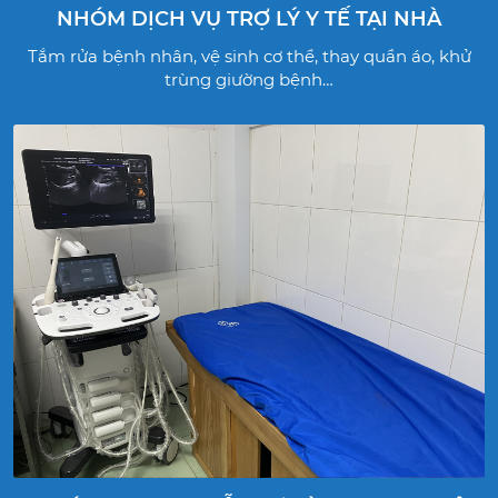
NHÓM DỊCH VỤ TRỢ LÝ Y TẾ TẠI NHÀ
Tắm rửa bệnh nhân, vệ sinh cơ thể, thay quần áo, khử
trùng giường bệnh…