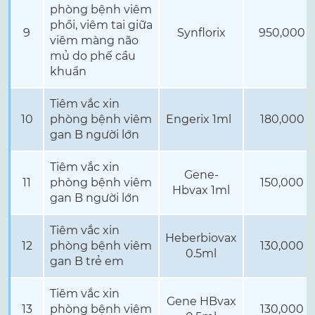
phòng bệnh viêm
phổi, viêm tai giữa
9
Synflorix
950,000
viêm màng não
mủ do phế cầu
khuẩn
Tiêm vắc xin
10
phòng bệnh viêm
Engerix 1ml
180,000
gan B người lớn
Tiêm vắc xin
Gene-
11
phòng bệnh viêm
150,000
Hbvax 1ml
gan B người lớn
Tiêm vắc xin
Heberbiovax
12
phòng bệnh viêm
130,000
0.5ml
gan B trẻ em
Tiêm vắc xin
Gene HBvax
13
phòng bệnh viêm
130,000