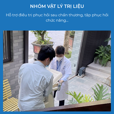
NHÓM VẬT LÝ TRỊ LIỆU
Hỗ trợ điều trị phục hồi sau chấn thương, tập phục hồi
chức năng…