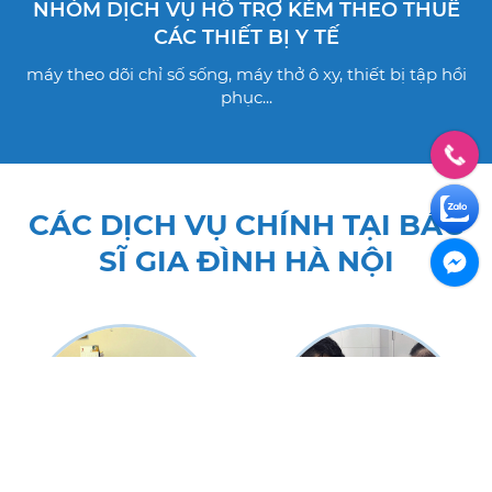
NHÓM DỊCH VỤ HỖ TRỢ KÈM THEO THUÊ
CÁC THIẾT BỊ Y TẾ
máy theo dõi chỉ số sống, máy thở ô xy, thiết bị tập hồi
phục...
CÁC DỊCH VỤ CHÍNH TẠI BÁC
SĨ GIA ĐÌNH HÀ NỘI