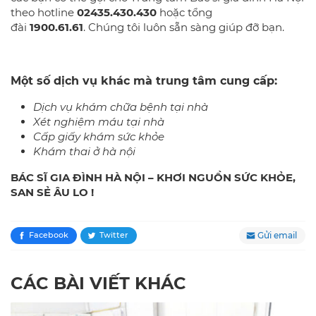
theo hotline
02435.430.430
hoặc tổng
đài
1900.61.61
. Chúng tôi luôn sẵn sàng giúp đỡ bạn.
Một số dịch vụ khác mà trung tâm cung cấp:
Dịch vụ khám chữa bệnh tại nhà
Xét nghiệm máu tại nhà
Cấp giấy khám sức khỏe
Khám thai ở hà nội
BÁC SĨ GIA ĐÌNH HÀ NỘI – KHƠI NGUỒN SỨC KHỎE,
SAN SẺ ÂU LO !
Gửi email
Facebook
Twitter
CÁC BÀI VIẾT KHÁC