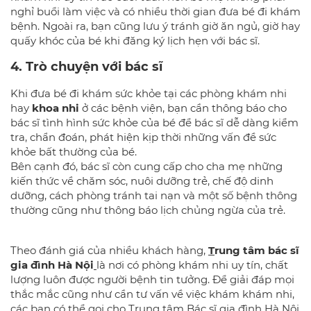
nghỉ buổi làm việc và có nhiều thời gian đưa bé đi khám
bệnh. Ngoài ra, bạn cũng lưu ý tránh giờ ăn ngủ, giờ hay
quấy khóc của bé khi đăng ký lịch hẹn với bác sĩ.
4. Trò chuyện với bác sĩ
Khi đưa bé đi khám sức khỏe tại các phòng khám nhi
hay
khoa nhi
ở các bệnh viện, bạn cần thông báo cho
bác sĩ tình hình sức khỏe của bé để bác sĩ dễ dàng kiểm
tra, chẩn đoán, phát hiện kịp thời những vấn đề sức
khỏe bất thường của bé.
Bên cạnh đó, bác sĩ còn cung cấp cho cha mẹ những
kiến thức về chăm sóc, nuôi dưỡng trẻ, chế độ dinh
dưỡng, cách phòng tránh tai nạn và một số bệnh thông
thường cũng như thông báo lịch chủng ngừa của trẻ.
Theo đánh giá của nhiều khách hàng,
T
rung tâm bác sĩ
gia đình Hà Nội
là nơi có phòng khám nhi uy tín, chất
lượng luôn được người bệnh tin tưởng. Để giải đáp mọi
thắc mắc cũng như cần tư vấn về việc khám khám nhi,
các bạn có thể gọi cho Trung tâm Bác sĩ gia đình Hà Nội