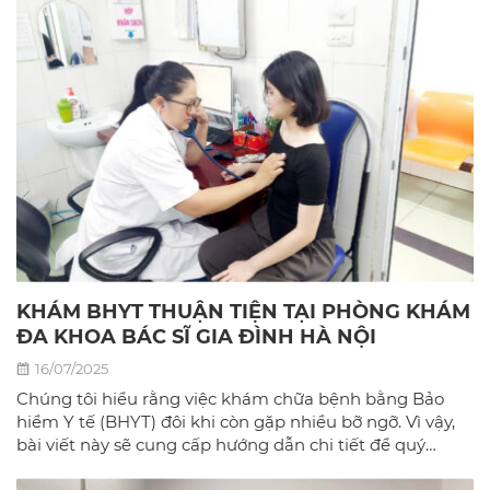
KHÁM BHYT THUẬN TIỆN TẠI PHÒNG KHÁM
ĐA KHOA BÁC SĨ GIA ĐÌNH HÀ NỘI
16/07/2025
Chúng tôi hiểu rằng việc khám chữa bệnh bằng Bảo
hiểm Y tế (BHYT) đôi khi còn gặp nhiều bỡ ngỡ. Vì vậy,
bài viết này sẽ cung cấp hướng dẫn chi tiết để quý
khách có thể sử dụng BHYT một cách dễ dàng và hiệu