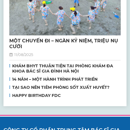
MỘT CHUYẾN ĐI – NGÀN KỶ NIỆM, TRIỆU NỤ
CƯỜI
11/08/2025
KHÁM BHYT THUẬN TIỆN TẠI PHÒNG KHÁM ĐA
KHOA BÁC SĨ GIA ĐÌNH HÀ NỘI
14 NĂM – MỘT HÀNH TRÌNH PHÁT TRIỂN
TẠI SAO NÊN TIÊM PHÒNG SỐT XUẤT HUYẾT?
HAPPY BIRTHDAY FDC