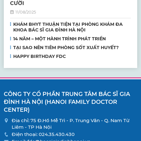
CƯỜI
11/08/2025
KHÁM BHYT THUẬN TIỆN TẠI PHÒNG KHÁM ĐA
KHOA BÁC SĨ GIA ĐÌNH HÀ NỘI
14 NĂM – MỘT HÀNH TRÌNH PHÁT TRIỂN
TẠI SAO NÊN TIÊM PHÒNG SỐT XUẤT HUYẾT?
HAPPY BIRTHDAY FDC
CÔNG TY CỔ PHẦN TRUNG TÂM BÁC SĨ GIA
ĐÌNH HÀ NỘI (HANOI FAMILY DOCTOR
CENTER)
Địa chỉ: 75 Đ.Hồ Mễ Trì - P. Trung Văn - Q. Nam Từ
Liêm - TP Hà Nội
Điện thoại:
024.35.430.430