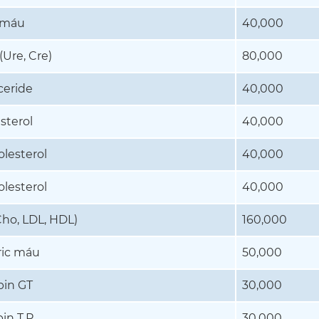
 máu
40,000
Ure, Cre)
80,000
ceride
40,000
sterol
40,000
lesterol
40,000
lesterol
40,000
Cho, LDL, HDL)
160,000
ric máu
50,000
bin GT
30,000
bin T.P
30,000