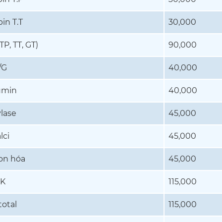
bin T.T
30,000
TP, TT, GT)
90,000
/G
40,000
umin
40,000
lase
45,000
lci
45,000
ion hóa
45,000
K
115,000
total
115,000