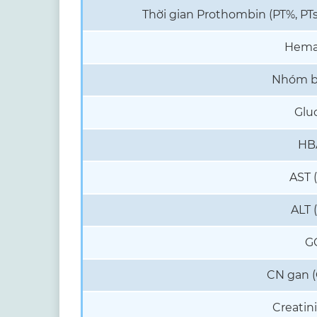
Thời gian Prothombin (PT%, PTs,
Hemat
Nhóm b
Glu
HB
AST 
ALT 
G
CN gan (
Creatin