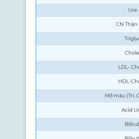
Ure
CN Thận (
Trigly
Chole
LDL- Cho
HDL-Cho
Mỡ máu (Tri, 
Acid U
Biliru
Biliru