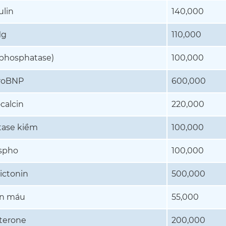
ulin
140,000
g
110,000
 phosphatase)
100,000
roBNP
600,000
calcin
220,000
ase kiềm
100,000
spho
100,000
ictonin
500,000
in máu
55,000
terone
200,000