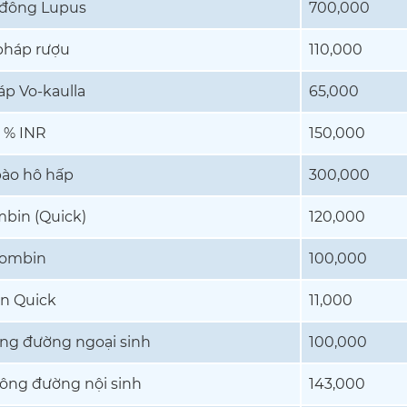
 đông Lupus
700,000
háp rượu
110,000
p Vo-kaulla
65,000
ệ % INR
150,000
bào hô hấp
300,000
bin (Quick)
120,000
rombin
100,000
an Quick
11,000
ng đường ngoại sinh
100,000
ông đường nội sinh
143,000