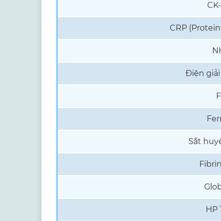
CK
CRP (Protein
N
Điện giải
F
Ferr
Sắt huy
Fibri
Glob
HP 