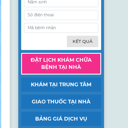
KẾT QUẢ
ĐẶT LỊCH KHÁM CHỮA
BỆNH TẠI NHÀ
KHÁM TẠI TRUNG TÂM
GIAO THUỐC TẠI NHÀ
BẢNG GIÁ DỊCH VỤ