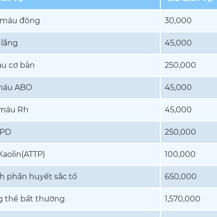
 máu đông
30,000
lắng
45,000
u cơ bản
250,000
áu ABO
45,000
máu Rh
45,000
PD
250,000
Kaolin(ATTP)
100,000
nh phần huyết sắc tố
650,000
 thể bất thường
1,570,000