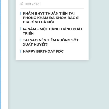
11/08/2025
KHÁM BHYT THUẬN TIỆN TẠI
PHÒNG KHÁM ĐA KHOA BÁC SĨ
GIA ĐÌNH HÀ NỘI
14 NĂM – MỘT HÀNH TRÌNH PHÁT
TRIỂN
TẠI SAO NÊN TIÊM PHÒNG SỐT
XUẤT HUYẾT?
HAPPY BIRTHDAY FDC