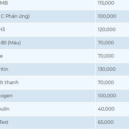
-MB
115,000
 C Phản ứng)
100,000
H3
120,000
 đồ (Máu)
70,000
e
70,000
itin
130,000
ết thanh
70,000
nogen
100,000
ulin
40,000
Test
65,000