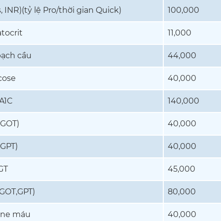
 INR)(tỷ lệ Pro/thời gian Quick)
100,000
ocrit
11,000
ạch cầu
44,000
cose
40,000
A1C
140,000
(GOT)
40,000
(GPT)
40,000
GT
45,000
GOT,GPT)
80,000
ine máu
40,000