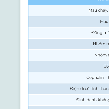
Máu chảy,
Máu 
Đông má
Nhóm m
Nhóm 
G6
Cephalin – 
Điện di có tính thà
Định danh kháng