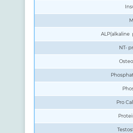
Ins
M
ALP(alkaline
NT- p
Osteo
Phosphat
Pho
Pro Cal
Prote
Testos