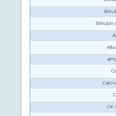
Biliru
Bilirubin (
A
Alb
amy
Ca
Calci-
C
CK- 