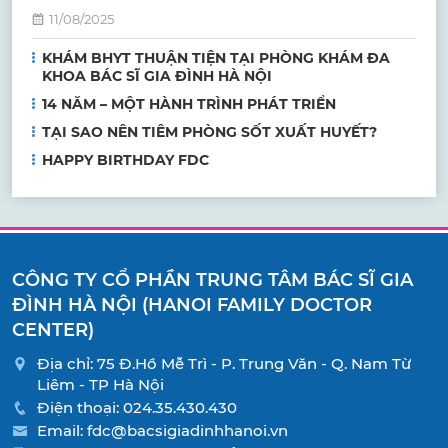
11/08/2025
KHÁM BHYT THUẬN TIỆN TẠI PHÒNG KHÁM ĐA
KHOA BÁC SĨ GIA ĐÌNH HÀ NỘI
14 NĂM – MỘT HÀNH TRÌNH PHÁT TRIỂN
TẠI SAO NÊN TIÊM PHÒNG SỐT XUẤT HUYẾT?
HAPPY BIRTHDAY FDC
CÔNG TY CỔ PHẦN TRUNG TÂM BÁC SĨ GIA
ĐÌNH HÀ NỘI (HANOI FAMILY DOCTOR
CENTER)
Địa chỉ: 75 Đ.Hồ Mễ Trì - P. Trung Văn - Q. Nam Từ
Liêm - TP Hà Nội
Điện thoại:
024.35.430.430
Email:
fdc@bacsigiadinhhanoi.vn