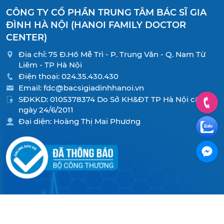
CÔNG TY CỔ PHẦN TRUNG TÂM BÁC SĨ GIA
ĐÌNH HÀ NỘI (HANOI FAMILY DOCTOR
CENTER)
Địa chỉ: 75 Đ.Hồ Mễ Trì - P. Trung Văn - Q. Nam Từ
Liêm - TP Hà Nội
Điện thoại:
024.35.430.430
Email:
fdc@bacsigiadinhhanoi.vn
SĐKKD: 0105378374 Do Sở KH&ĐT TP Hà Nội cấp
ngày 24/6/2011
Đại diện: Hoàng Thị Mai Phương
Copyright © 2021 Công ty cổ phần Trung tâm bác sĩ gia
đình Hà Nội. All rights reserved.