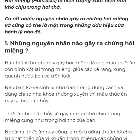
Hôi miệng (Halitosis) là hiện tượng xuất hiện mùi
khó chịu trong hơi thở.
Có rất nhiều nguyên nhân gây ra chứng hôi miệng
và cũng có thể là một trong những dấu hiệu của
bệnh lý nào đó.
1. Những nguyên nhân nào gây ra chứng hôi
miệng ?
Hầu hết « thủ phạm » gây hôi miệng là các mẩu thức ăn
còn dính xót lại trong miệng, giữa các kẽ răng, xung
quanh nướu (lợi) và trên lưỡi.
Nếu bạn ko vệ sinh kĩ như đánh răng đúng cách và
dùng chỉ tơ nha khoa thường xuyên thì mẩu thức ăn
này sẽ bị phân hủy.
Thức ăn bị phân hủy sẽ gây ra mùi khó chịu trong
miệng cũng như trong hơi thở của bạn.
Ngoài ra, thức ăn này cũng là môi trường thuận lợi cho
sự phát triển của vi khuẩn trong miệng, các chủng vi