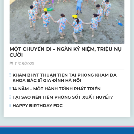
MỘT CHUYẾN ĐI – NGÀN KỶ NIỆM, TRIỆU NỤ
CƯỜI
11/08/2025
KHÁM BHYT THUẬN TIỆN TẠI PHÒNG KHÁM ĐA
KHOA BÁC SĨ GIA ĐÌNH HÀ NỘI
14 NĂM – MỘT HÀNH TRÌNH PHÁT TRIỂN
TẠI SAO NÊN TIÊM PHÒNG SỐT XUẤT HUYẾT?
HAPPY BIRTHDAY FDC