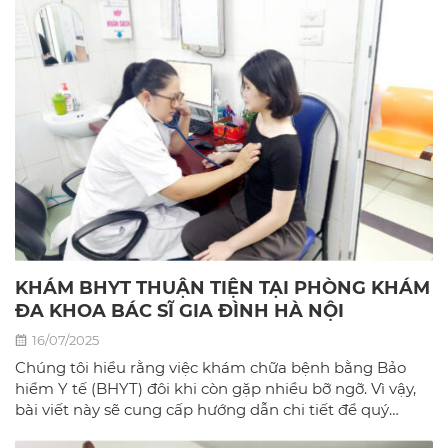
KHÁM BHYT THUẬN TIỆN TẠI PHÒNG KHÁM
ĐA KHOA BÁC SĨ GIA ĐÌNH HÀ NỘI
16/07/2025
Chúng tôi hiểu rằng việc khám chữa bệnh bằng Bảo
hiểm Y tế (BHYT) đôi khi còn gặp nhiều bỡ ngỡ. Vì vậy,
bài viết này sẽ cung cấp hướng dẫn chi tiết để quý
khách có thể sử dụng BHYT một cách dễ dàng và hiệu