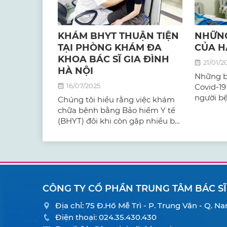
KHÁM BHYT THUẬN TIỆN
NHỮNG
TẠI PHÒNG KHÁM ĐA
CỦA H
KHOA BÁC SĨ GIA ĐÌNH
21/01/2
HÀ NỘI
Những b
16/07/2025
Covid-19
người b
Chúng tôi hiểu rằng việc khám
lớn tuổi
chữa bệnh bằng Bảo hiểm Y tế
gặp ở nh
(BHYT) đôi khi còn gặp nhiều bỡ
mạnh ha
ngỡ. Vì vậy, bài viết này sẽ cung
cấp hướng dẫn chi tiết để quý
khách có thể sử dụng BHYT một
cách dễ dàng và hiệu quả nhất
tại phòng khám đa khoa Bác sĩ
gia đình hà Nội.
CÔNG TY CỔ PHẦN TRUNG TÂM BÁC SĨ
Địa chỉ: 75 Đ.Hồ Mễ Trì - P. Trung Văn - Q. 
Điện thoại:
024.35.430.430