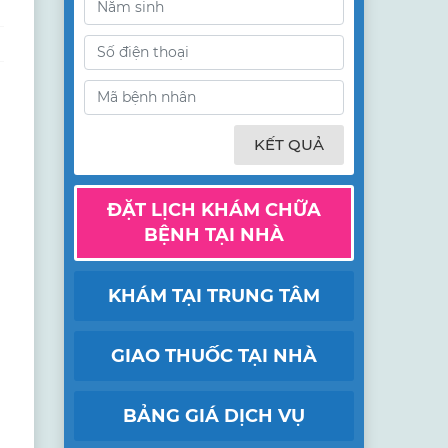
KẾT QUẢ
ĐẶT LỊCH KHÁM CHỮA
BỆNH TẠI NHÀ
KHÁM TẠI TRUNG TÂM
GIAO THUỐC TẠI NHÀ
BẢNG GIÁ DỊCH VỤ