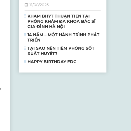
11/08/2025
KHÁM BHYT THUẬN TIỆN TẠI
PHÒNG KHÁM ĐA KHOA BÁC SĨ
GIA ĐÌNH HÀ NỘI
14 NĂM – MỘT HÀNH TRÌNH PHÁT
TRIỂN
TẠI SAO NÊN TIÊM PHÒNG SỐT
XUẤT HUYẾT?
HAPPY BIRTHDAY FDC
n