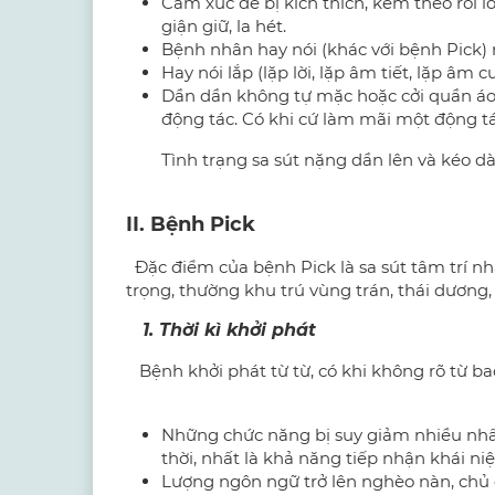
Cảm xúc dễ bị kích thích, kèm theo rối 
giận giữ, la hét.
Bệnh nhân hay nói (khác với bệnh Pick) n
Hay nói lắp (lặp lời, lặp âm tiết, lặp âm c
Dần dần không tự mặc hoặc cởi quần áo 
động tác. Có khi cứ làm mãi một động tác
Tình trạng sa sút nặng dần lên và kéo dài
II. Bệnh Pick
Đặc điểm của bệnh Pick là sa sút tâm trí nha
trọng, thường khu trú vùng trán, thái dương
1. Thời kì khởi phát
Bệnh khởi phát từ từ, có khi không rõ từ bao
Những chức năng bị suy giảm nhiều nhất 
thời, nhất là khả năng tiếp nhận khái ni
Lượng ngôn ngữ trở lên nghèo nàn, chủ 