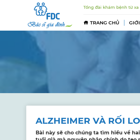
Tổng đài khám bệnh từ xa
TRANG CHỦ
GIỚI
ALZHEIMER VÀ RỐI LO
Bài này sẽ cho chúng ta tìm hiểu về ha
tuổi già mà nguyên nhân chính do teo n