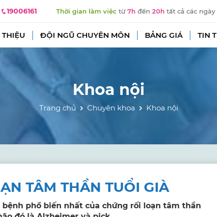
19006161
Thời gian làm việc
từ
7h
đến
20h
tất cả các ngày
 THIỆU
ĐỘI NGŨ CHUYÊN MÔN
BẢNG GIÁ
TIN 
Khoa nội
Trang chủ
Chuyên khoa
Khoa nội
ẠN TÂM THẦN TUỔI GIÀ
i bệnh phổ biến nhất của chứng rối loạn tâm thần
ão đó là Alzheimer và pick.