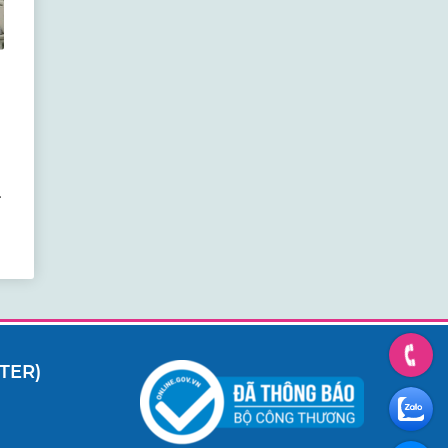
u
TER)