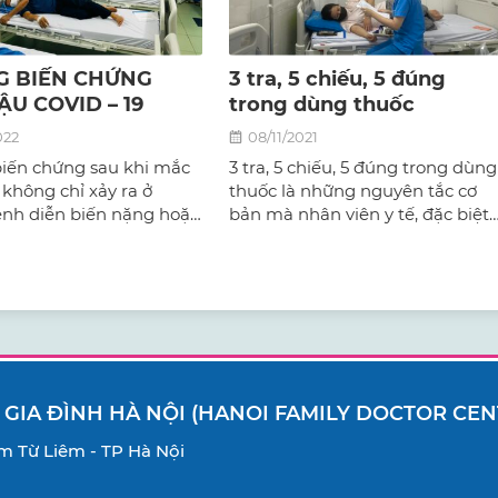
 BIẾN CHỨNG
3 tra, 5 chiếu, 5 đúng
ẬU COVID – 19
trong dùng thuốc
022
08/11/2021
iến chứng sau khi mắc
3 tra, 5 chiếu, 5 đúng trong dùng
 không chỉ xảy ra ở
thuốc là những nguyên tắc cơ
ệnh diễn biến nặng hoặc
bản mà nhân viên y tế, đặc biệt
 có bệnh lý nền, mà còn
là điều dưỡng phải thuộc và hiể
ững người trẻ tuổi, khỏe
để đảm bảo an toàn và tránh
y người mắc bệnh nhẹ.
nhầm lẫn trong việc sử dụng
thuốc.
 GIA ĐÌNH HÀ NỘI (HANOI FAMILY DOCTOR CEN
Nam Từ Liêm - TP Hà Nội