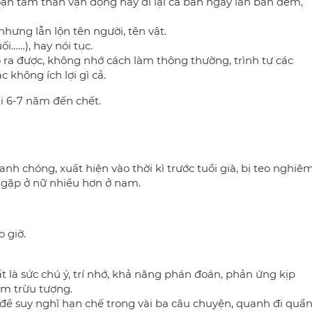
loạn tâm thần vận động hay đi lại cả ban ngày lẫn ban đêm,
hưng lẫn lộn tên người, tên vật.
uối……), hay nói tục.
ra được, không nhớ cách làm thông thường, trình tự các
 không ích lợi gì cả.
 6-7 năm đến chết.
nh chóng, xuất hiện vào thời kì trước tuổi già, bị teo nghiê
, gặp ở nữ nhiều hơn ở nam.
 giờ.
là sức chú ý, trí nhớ, khả năng phán đoán, phản ứng kịp
ệm trừu tượng.
đề suy nghĩ hạn chế trong vài ba câu chuyện, quanh đi quẩ