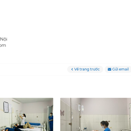
 Nội
com
Về trang trước
Gửi email