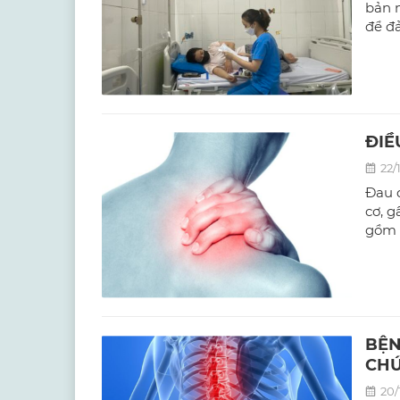
bản m
để đ
ĐIỀ
22/
Đau 
cơ, g
gồm 
BỆN
CHỨ
20/