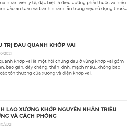
à nhân viên y tế, đặc biệt là điều dưỡng phải thuộc và hiểu
ảm bảo an toàn và tránh nhầm lẫn trong việc sử dụng thuốc.
U TRỊ ĐAU QUANH KHỚP VAI
10/2021
quanh khớp vai là một hội chứng đau ở vùng khớp vai gồm
ân, bao gân, dây chằng, thần kinh, mạch máu...không bao
các tổn thương của xương và diện khớp vai.
H LAO XƯƠNG KHỚP NGUYÊN NHÂN TRIỆU
NG VÀ CÁCH PHÒNG
10/2021