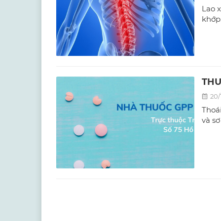
Lao 
khớp
THU
20/
Thoái
và sơ