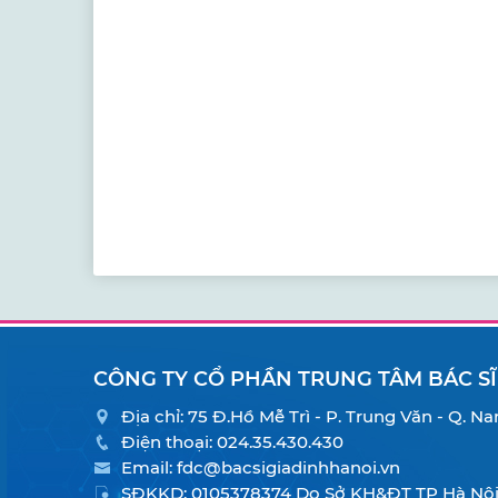
CÔNG TY CỔ PHẦN TRUNG TÂM BÁC SĨ
Địa chỉ: 75 Đ.Hồ Mễ Trì - P. Trung Văn - Q. 
Điện thoại:
024.35.430.430
Email:
fdc@bacsigiadinhhanoi.vn
SĐKKD: 0105378374 Do Sở KH&ĐT TP Hà Nội 