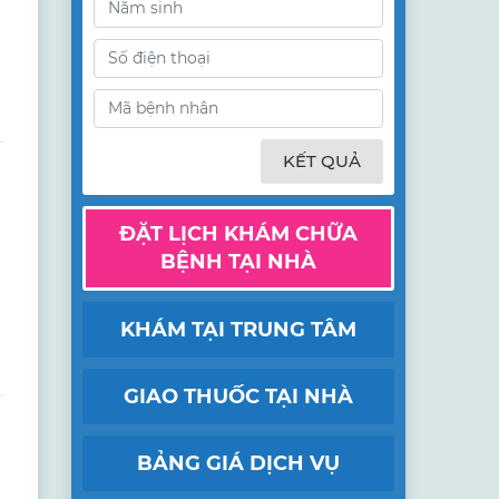
KẾT QUẢ
ĐẶT LỊCH KHÁM CHỮA
BỆNH TẠI NHÀ
KHÁM TẠI TRUNG TÂM
GIAO THUỐC TẠI NHÀ
BẢNG GIÁ DỊCH VỤ