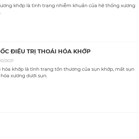
xương khớp là tình trạng nhiễm khuẩn của hệ thống xương
.
ỐC ĐIỀU TRỊ THOÁI HÓA KHỚP
10/2021
 hóa khớp là tình trạng tổn thương của sụn khớp, mất sụn
 hóa xương dưới sụn.