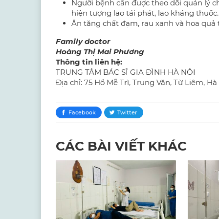
​Người bệnh cần được theo dõi quản lý c
hiện tượng lao tái phát, lao kháng thuốc.
​Ăn tăng chất đạm, rau xanh và hoa quả t
Family doctor
Hoàng Thị Mai Phương
Thông tin liên hệ:
TRUNG TÂM BÁC SĨ GIA ĐÌNH HÀ NỘI
Địa chỉ: 75 Hồ Mễ Trì, Trung Văn, Từ Liêm, Hà
Facebook
Twitter
CÁC BÀI VIẾT KHÁC