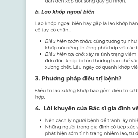
dẫn đến xẹp đốt sống gây gù nhọn.
b. Lao khớp ngoại biên
Lao khớp ngoại biên hay gặp là lao khớp hán
cổ tay, cổ chân…
Biểu hiện toàn thân:
cũng tương tự như l
khớp nói riêng thường phối hợp với các
Biểu hiện tại chỗ
: xảy ra tình trạng viê
đơn độc; khớp bị tổn thương hạn chế vận
xương chết. Lâu ngày cơ quanh khớp vi
3. Phương pháp điều trị bệnh?
Điều trị lao xương khớp bao gồm điều trị cơ b
hợp.
4. Lời khuyên của Bác sĩ gia đình 
Nên cách ly người bệnh để tránh lây nh
Những người trong gia đình có tiếp xúc
phát hiện sớm tình trạng nhiễm lao, từ đó