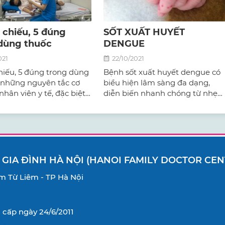
5 chiếu, 5 đúng
SỐT XUẤT HUYẾT
dùng thuốc
DENGUE
021
22/10/2021
 chiếu, 5 đúng trong dùng
Bệnh sốt xuất huyết dengue có
 những nguyên tắc cơ
biểu hiện lâm sàng đa dạng,
hân viên y tế, đặc biệt
diễn biến nhanh chóng từ nhẹ
dưỡng phải thuộc và hiểu
đến nặng. Bệnh thường khởi
bảo an toàn và tránh
phát đột ngột và diễn biến phức
 trong việc sử dụng
tạp.
 GIA ĐÌNH HÀ NỘI (HANOI FAMILY DOCTOR CEN
Nam Từ Liêm - TP Hà Nội
cấp ngày 24/6/2011