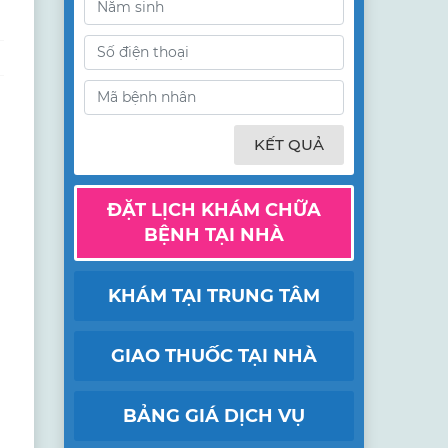
KẾT QUẢ
ĐẶT LỊCH KHÁM CHỮA
BỆNH TẠI NHÀ
KHÁM TẠI TRUNG TÂM
GIAO THUỐC TẠI NHÀ
BẢNG GIÁ DỊCH VỤ