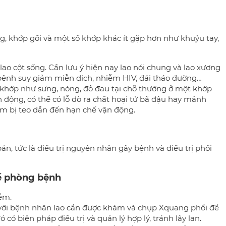
g, khớp gối và một số khớp khác ít gặp hơn như khuỷu tay,
ao cột sống. Cần lưu ý hiện nay lao nói chung và lao xương
 bệnh suy giảm miễn dịch, nhiễm HIV, đái tháo đường…
m khớp như sưng, nóng, đỏ đau tại chỗ thường ở một khớp
 động, có thể có lỗ dò ra chất hoại tử bã đậu hay mảnh
êm bị teo dẫn đến hạn chế vận động.
ản, tức là điều trị nguyên nhân gây bệnh và điều trị phối
về phòng bệnh
iễm.
 với bệnh nhân lao cần được khám và chụp Xquang phổi để
 có biện pháp điều trị và quản lý hợp lý, tránh lây lan.