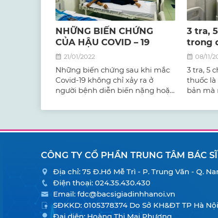
NHỮNG BIẾN CHỨNG
3 tra, 
CỦA HẬU COVID – 19
trong 
21/01/2022
08/11/2
Những biến chứng sau khi mắc
3 tra, 5
Covid-19 không chỉ xảy ra ở
thuốc là
người bệnh diễn biến nặng hoặc
bản mà n
lớn tuổi có bệnh lý nền, mà còn
là điều 
gặp ở những người trẻ tuổi, khỏe
để đảm 
mạnh hay người mắc bệnh nhẹ.
nhầm lẫn
thuốc.
CÔNG TY CỔ PHẦN TRUNG TÂM BÁC SĨ
Địa chỉ: 75 Đ.Hồ Mễ Trì - P. Trung Văn - Q. 
Điện thoại:
024.35.430.430
Email:
fdc@bacsigiadinhhanoi.vn
SĐKKD: 0105378374 Do Sở KH&ĐT TP Hà Nội 
Đại diện: Hoàng Thị Mai Phương