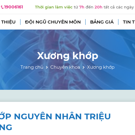
19006161
Thời gian làm việc
từ
7h
đến
20h
tất cả các ngày
 THIỆU
ĐỘI NGŨ CHUYÊN MÔN
BẢNG GIÁ
TIN 
Xương khớp
Trang chủ
Chuyên khoa
Xương khớp
ỚP NGUYÊN NHÂN TRIỆU
ÒNG