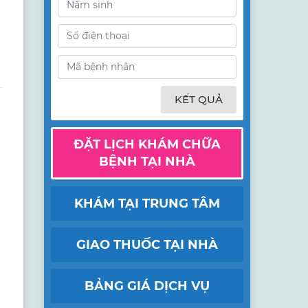
KẾT QUẢ
ĐẶT LỊCH KHÁM CHỮA
BỆNH TẠI NHÀ
KHÁM TẠI TRUNG TÂM
GIAO THUỐC TẠI NHÀ
BẢNG GIÁ DỊCH VỤ