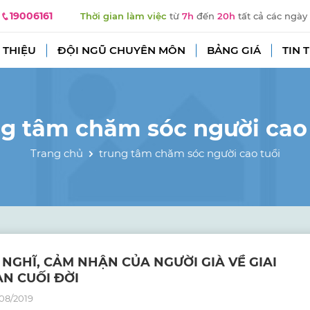
19006161
Thời gian làm việc
từ
7h
đến
20h
tất cả các ngày
 THIỆU
ĐỘI NGŨ CHUYÊN MÔN
BẢNG GIÁ
TIN 
ng tâm chăm sóc người cao 
Trang chủ
trung tâm chăm sóc người cao tuổi
 NGHĨ, CẢM NHẬN CỦA NGƯỜI GIÀ VỀ GIAI
N CUỐI ĐỜI
08/2019