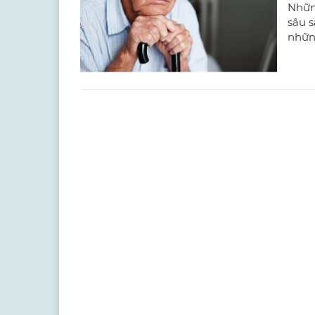
Nhữn
sâu 
những 