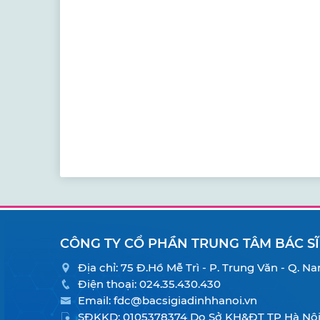
CÔNG TY CỔ PHẦN TRUNG TÂM BÁC SĨ
Địa chỉ: 75 Đ.Hồ Mễ Trì - P. Trung Văn - Q. 
Điện thoại:
024.35.430.430
Email:
fdc@bacsigiadinhhanoi.vn
SĐKKD: 0105378374 Do Sở KH&ĐT TP Hà Nội 