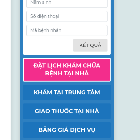
KẾT QUẢ
ĐẶT LỊCH KHÁM CHỮA
BỆNH TẠI NHÀ
KHÁM TẠI TRUNG TÂM
GIAO THUỐC TẠI NHÀ
BẢNG GIÁ DỊCH VỤ