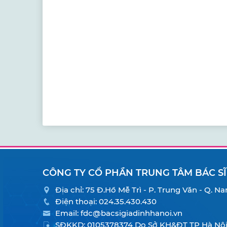
CÔNG TY CỔ PHẦN TRUNG TÂM BÁC SĨ
Địa chỉ: 75 Đ.Hồ Mễ Trì - P. Trung Văn - Q. 
Điện thoại:
024.35.430.430
Email:
fdc@bacsigiadinhhanoi.vn
SĐKKD: 0105378374 Do Sở KH&ĐT TP Hà Nội 