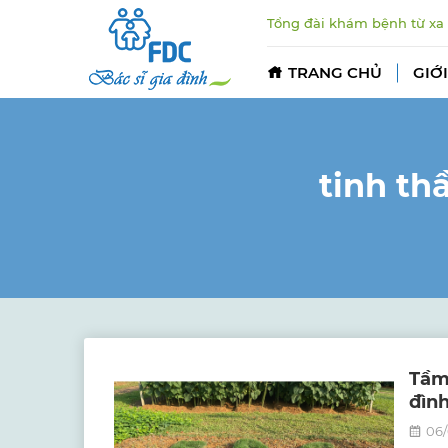
Tổng đài khám bệnh từ xa
TRANG CHỦ
GIỚI
tinh th
Tầm 
đìn
06/