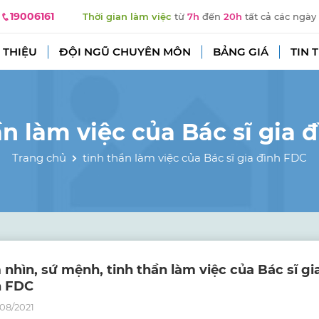
19006161
Thời gian làm việc
từ
7h
đến
20h
tất cả các ngày
 THIỆU
ĐỘI NGŨ CHUYÊN MÔN
BẢNG GIÁ
TIN 
ần làm việc của Bác sĩ gia 
Trang chủ
tinh thần làm việc của Bác sĩ gia đình FDC
nhìn, sứ mệnh, tinh thần làm việc của Bác sĩ gi
h FDC
08/2021