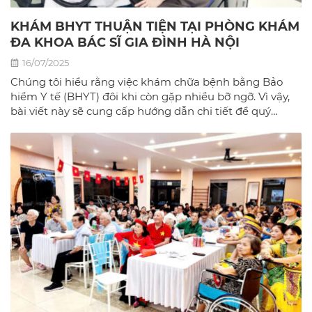
KHÁM BHYT THUẬN TIỆN TẠI PHÒNG KHÁM
ĐA KHOA BÁC SĨ GIA ĐÌNH HÀ NỘI
16/07/2025
Chúng tôi hiểu rằng việc khám chữa bệnh bằng Bảo
hiểm Y tế (BHYT) đôi khi còn gặp nhiều bỡ ngỡ. Vì vậy,
bài viết này sẽ cung cấp hướng dẫn chi tiết để quý
khách có thể sử dụng BHYT một cách dễ dàng và hiệu
quả nhất tại phòng khám đa khoa Bác sĩ gia đình hà
Nội.