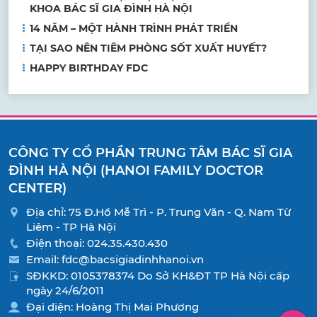
KHOA BÁC SĨ GIA ĐÌNH HÀ NỘI
14 NĂM – MỘT HÀNH TRÌNH PHÁT TRIỂN
TẠI SAO NÊN TIÊM PHÒNG SỐT XUẤT HUYẾT?
HAPPY BIRTHDAY FDC
CÔNG TY CỔ PHẦN TRUNG TÂM BÁC SĨ GIA
ĐÌNH HÀ NỘI (HANOI FAMILY DOCTOR
CENTER)
Địa chỉ: 75 Đ.Hồ Mễ Trì - P. Trung Văn - Q. Nam Từ
Liêm - TP Hà Nội
Điện thoại:
024.35.430.430
Email:
fdc@bacsigiadinhhanoi.vn
SĐKKD: 0105378374 Do Sở KH&ĐT TP Hà Nội cấp
ngày 24/6/2011
Đại diện: Hoàng Thị Mai Phương