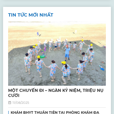
TIN TỨC MỚI NHẤT
MỘT CHUYẾN ĐI – NGÀN KỶ NIỆM, TRIỆU NỤ
CƯỜI
11/08/2025
KHÁM BHYT THUẬN TIỆN TẠI PHÒNG KHÁM ĐA