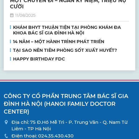
MỘT CHUYẾN ĐI – NGÀN KỶ NIỆM, TRIỆU NỤ
CƯỜI
11/08/2025
KHÁM BHYT THUẬN TIỆN TẠI PHÒNG KHÁM ĐA
KHOA BÁC SĨ GIA ĐÌNH HÀ NỘI
14 NĂM – MỘT HÀNH TRÌNH PHÁT TRIỂN
TẠI SAO NÊN TIÊM PHÒNG SỐT XUẤT HUYẾT?
HAPPY BIRTHDAY FDC
CÔNG TY CỔ PHẦN TRUNG TÂM BÁC SĨ GIA
ĐÌNH HÀ NỘI (HANOI FAMILY DOCTOR
CENTER)
Địa chỉ: 75 Đ.Hồ Mễ Trì - P. Trung Văn - Q. Nam Từ
Liêm - TP Hà Nội
Điện thoại:
024.35.430.430