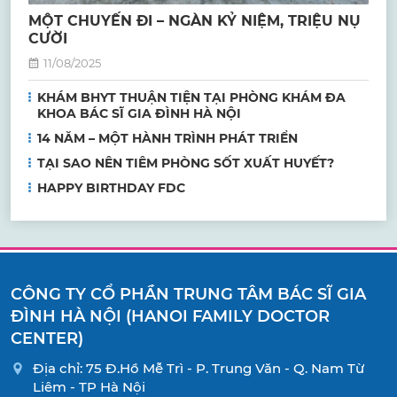
MỘT CHUYẾN ĐI – NGÀN KỶ NIỆM, TRIỆU NỤ
CƯỜI
11/08/2025
KHÁM BHYT THUẬN TIỆN TẠI PHÒNG KHÁM ĐA
KHOA BÁC SĨ GIA ĐÌNH HÀ NỘI
14 NĂM – MỘT HÀNH TRÌNH PHÁT TRIỂN
TẠI SAO NÊN TIÊM PHÒNG SỐT XUẤT HUYẾT?
HAPPY BIRTHDAY FDC
CÔNG TY CỔ PHẦN TRUNG TÂM BÁC SĨ GIA
ĐÌNH HÀ NỘI (HANOI FAMILY DOCTOR
CENTER)
Địa chỉ: 75 Đ.Hồ Mễ Trì - P. Trung Văn - Q. Nam Từ
Liêm - TP Hà Nội