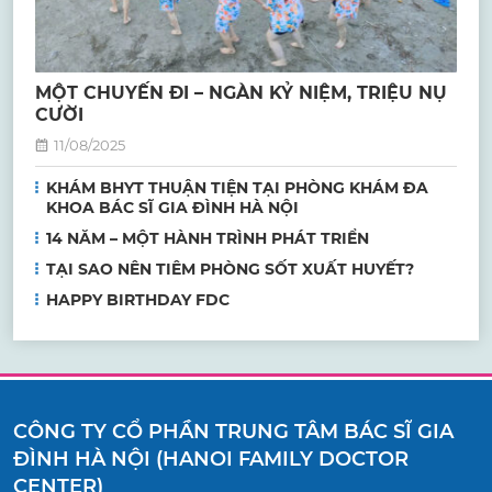
MỘT CHUYẾN ĐI – NGÀN KỶ NIỆM, TRIỆU NỤ
CƯỜI
11/08/2025
KHÁM BHYT THUẬN TIỆN TẠI PHÒNG KHÁM ĐA
KHOA BÁC SĨ GIA ĐÌNH HÀ NỘI
14 NĂM – MỘT HÀNH TRÌNH PHÁT TRIỂN
TẠI SAO NÊN TIÊM PHÒNG SỐT XUẤT HUYẾT?
HAPPY BIRTHDAY FDC
CÔNG TY CỔ PHẦN TRUNG TÂM BÁC SĨ GIA
ĐÌNH HÀ NỘI (HANOI FAMILY DOCTOR
CENTER)