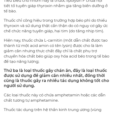
Tiêu biểu cho nhóm này là thuốc lipolysin F chứa nội
tiết tố tuyến giáp thyroxin nhằm gia tăng biến dưỡng ở
tế bào.
Thuốc chỉ công hiệu trong trường hợp béo phì do thiếu
thyroxin và sử dụng thật cẩn thận do có nguy cơ gây ức
chế chức năng tuyến giáp, hại tim (do tăng nhịp tim).
Hiện nay, thuốc chứa L-carnitin (một dẫn chất được tạo
thành từ một acid amin có tên lysin) được cho là làm
giảm cân nhưng thực chất đây chỉ là chất phụ trợ
chuyển hóa chất béo giúp oxy hóa acid béo trong tế bào
để tạo năng lượng;
Thứ ba là loại thuốc gây chán ăn, đây là loại thuốc
được sử dụng để giảm cân nhiều nhất, đồng thời
cũng là thuốc gây ra nhiều tác dụng không tốt cho
người sử dụng.
Các loại thuốc này có chứa amphetamin hoặc các dẫn
chất tương tự amphetamine.
Thuốc tác dụng trên hệ thần kinh trung ương (vùng