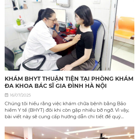
KHÁM BHYT THUẬN TIỆN TẠI PHÒNG KHÁM
ĐA KHOA BÁC SĨ GIA ĐÌNH HÀ NỘI
16/07/2025
Chúng tôi hiểu rằng việc khám chữa bệnh bằng Bảo
hiểm Y tế (BHYT) đôi khi còn gặp nhiều bỡ ngỡ. Vì vậy,
bài viết này sẽ cung cấp hướng dẫn chi tiết để quý
khách có thể sử dụng BHYT một cách dễ dàng và hiệu
quả nhất tại phòng khám đa khoa Bác sĩ gia đình hà
Nội.