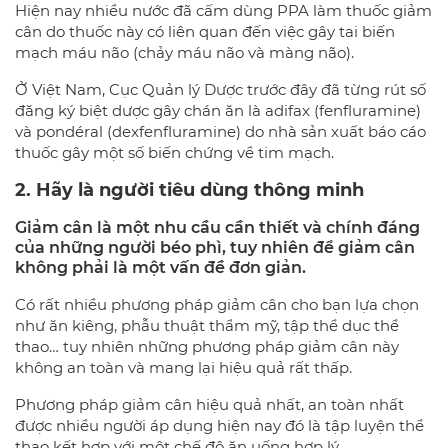
Hiện nay nhiều nước đã cấm dùng PPA làm thuốc giảm
cân do thuốc này có liên quan đến việc gây tai biến
mạch máu não (chảy máu não và màng não).
Ở Việt Nam, Cục Quản lý Dược trước đây đã từng rút số
đăng ký biệt dược gây chán ăn là adifax (fenfluramine)
và pondéral (dexfenfluramine) do nhà sản xuất báo cáo
thuốc gây một số biến chứng về tim mạch.
2. Hãy là người tiêu dùng thông minh
Giảm cân là một nhu cầu cần thiết và chính đáng
của những người béo phì, tuy nhiên để giảm cân
không phải là một vấn đề đơn giản.
Có rất nhiều phương pháp giảm cân cho bạn lựa chọn
như ăn kiêng, phẫu thuật thẩm mỹ, tập thể dục thể
thao… tuy nhiên những phương pháp giảm cân này
không an toàn và mang lại hiệu quả rất thấp.
Phương pháp giảm cân hiệu quả nhất, an toàn nhất
được nhiều người áp dụng hiện nay đó là tập luyện thể
thao kết hợp với một chế độ ăn uống hợp lý.