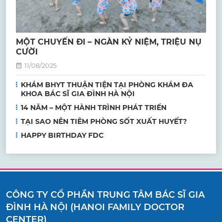
MỘT CHUYẾN ĐI – NGÀN KỶ NIỆM, TRIỆU NỤ
CƯỜI
11/08/2025
KHÁM BHYT THUẬN TIỆN TẠI PHÒNG KHÁM ĐA
KHOA BÁC SĨ GIA ĐÌNH HÀ NỘI
14 NĂM – MỘT HÀNH TRÌNH PHÁT TRIỂN
TẠI SAO NÊN TIÊM PHÒNG SỐT XUẤT HUYẾT?
HAPPY BIRTHDAY FDC
CÔNG TY CỔ PHẦN TRUNG TÂM BÁC SĨ GIA
ĐÌNH HÀ NỘI (HANOI FAMILY DOCTOR
CENTER)