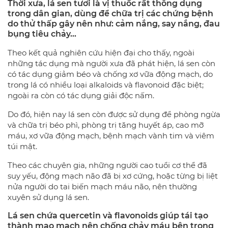
Thời xưa, lá sen tươi là vị thuốc rất thông dụng
trong dân gian, dùng để chữa trị các chứng bệnh
do thử thấp gây nên như: cảm nắng, say nắng, đau
bụng tiêu chảy…
Theo kết quả nghiên cứu hiện đại cho thấy, ngoài
những tác dụng mà người xưa đã phát hiện, lá sen còn
có tác dụng giảm béo và chống xơ vữa động mạch, do
trong lá có nhiều loại alkaloids và flavonoid đặc biệt;
ngoài ra còn có tác dụng giải độc nấm.
Do đó, hiện nay lá sen còn được sử dụng để phòng ngừa
và chữa trị béo phì, phòng trị tăng huyết áp, cao mỡ
máu, xơ vữa động mạch, bệnh mạch vành tim và viêm
túi mật.
Theo các chuyên gia, những người cao tuổi cơ thể đã
suy yếu, động mạch não đã bị xơ cứng, hoặc từng bị liệt
nửa người do tai biến mạch máu não, nên thường
xuyên sử dụng lá sen.
Lá sen chứa quercetin và flavonoids giúp tái tạo
thành mao mạch nên chống chảy máu bên trong