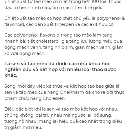
Chiết xuất từ táo mèo có mặt trong hơn 100 loại thuốc
đặc trị bệnh mỡ máu, tim mạch trên thế giới.
Chiết xuất táo mèo có hợp chất chủ yếu là polyphenol &
flavonoid, các dẫn xuất triterpen và các axit hữu cơ.
Các polyphenol, flavonoid trong táo mèo làm tăng
nhanh bài tiết cholesterol, gia tăng lưu lượng máu qua
động mạch vành, tăng nhịp tim, giãn mạch vành, giảm
xơ vữa động mạch.
Lá sen và táo mèo đã được các nhà khoa học
nghiên cứu và kết hợp với nhiều loại thảo dược
khác.
Song, mới đây, việc kế thừa và kết hợp táo bạo giữa lá
sen và táo mèo của hãng OnePharm đã cho ra đời thực
phẩm chức năng Cholessen.
Điều đặc biệt khi lá sen và táo mèo kết hợp với nhau,
chúng không loại trừ nhau mà ngược lại, bổ sung,
tương hỗ nhau, mang lại hiệu quả cao nhất trong điều
trị giảm mỡ máu.