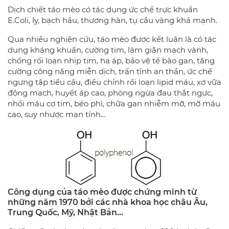
Dịch chiết táo mèo có tác dụng ức chế trực khuẩn
E.Coli, lỵ, bạch hầu, thương hàn, tụ cầu vàng khá mạnh.
Qua nhiều nghiên cứu, táo mèo được kết luận là có tác
dụng kháng khuẩn, cường tim, làm giãn mạch vành,
chống rối loạn nhịp tim, hạ áp, bảo vệ tế bào gan, tăng
cường công năng miễn dịch, trấn tĩnh an thần, ức chế
ngưng tập tiểu cầu, điều chỉnh rối loạn lipid máu, xơ vữa
động mạch, huyết áp cao, phòng ngừa đau thắt ngực,
nhồi máu cơ tim, béo phì, chữa gan nhiễm mỡ, mỡ máu
cao, suy nhược mạn tính…
Công dụng của táo mèo được chứng minh từ
những năm 1970 bởi các nhà khoa học châu Âu,
Trung Quốc, Mỹ, Nhật Bản…