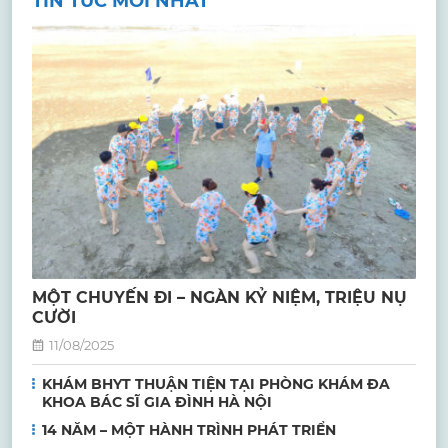
TIN TỨC MỚI NHẤT
MỘT CHUYẾN ĐI – NGÀN KỶ NIỆM, TRIỆU NỤ
CƯỜI
11/08/2025
KHÁM BHYT THUẬN TIỆN TẠI PHÒNG KHÁM ĐA
KHOA BÁC SĨ GIA ĐÌNH HÀ NỘI
14 NĂM – MỘT HÀNH TRÌNH PHÁT TRIỂN