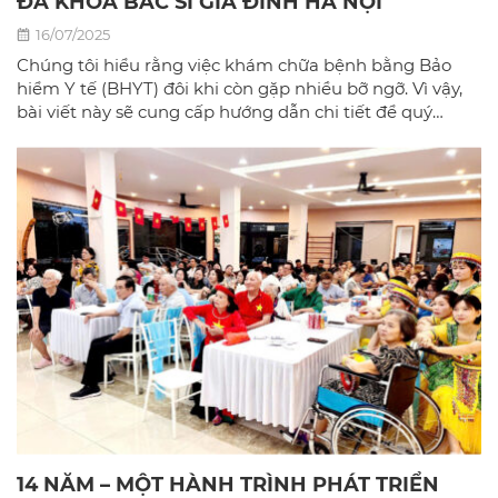
ĐA KHOA BÁC SĨ GIA ĐÌNH HÀ NỘI
16/07/2025
Chúng tôi hiểu rằng việc khám chữa bệnh bằng Bảo
hiểm Y tế (BHYT) đôi khi còn gặp nhiều bỡ ngỡ. Vì vậy,
bài viết này sẽ cung cấp hướng dẫn chi tiết để quý
khách có thể sử dụng BHYT một cách dễ dàng và hiệu
quả nhất tại phòng khám đa khoa Bác sĩ gia đình hà
Nội.
14 NĂM – MỘT HÀNH TRÌNH PHÁT TRIỂN