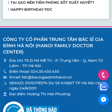
TẠI SAO NÊN TIÊM PHÒNG SỐT XUẤT HUYẾT?
HAPPY BIRTHDAY FDC
CÔNG TY CỔ PHẦN TRUNG TÂM BÁC SĨ GIA
ĐÌNH HÀ NỘI (HANOI FAMILY DOCTOR
CENTER)
Địa chỉ: 75 Đ.Hồ Mễ Trì - P. Trung Văn - Q. Nam Từ
Liêm - TP Hà Nội
Điện thoại:
024.35.430.430
Email:
fdc@bacsigiadinhhanoi.vn
SĐKKD: 0105378374 Do Sở KH&ĐT TP Hà Nội cấp
ngày 24/6/2011
Đại diện: Hoàng Thị Mai Phương