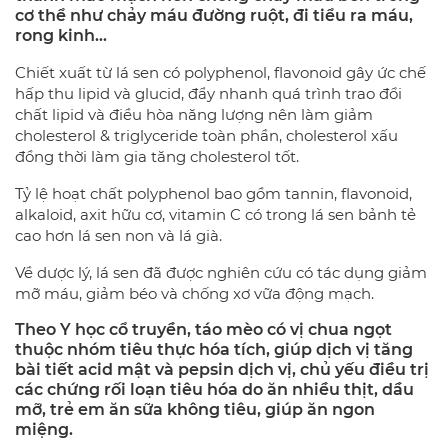
cơ thể như chảy máu đường ruột, đi tiểu ra máu,
rong kinh…
Chiết xuất từ lá sen có polyphenol, flavonoid gây ức chế
hấp thu lipid và glucid, đẩy nhanh quá trình trao đổi
chất lipid và điều hòa năng lượng nên làm giảm
cholesterol & triglyceride toàn phần, cholesterol xấu
đồng thời làm gia tăng cholesterol tốt.
Tỷ lệ hoạt chất polyphenol bao gồm tannin, flavonoid,
alkaloid, axit hữu cơ, vitamin C có trong lá sen bảnh tẻ
cao hơn lá sen non và lá già.
Về dược lý, lá sen đã được nghiên cứu có tác dụng giảm
mỡ máu, giảm béo và chống xơ vữa động mạch.
Theo Y học cổ truyền, táo mèo có vị chua ngọt
thuộc nhóm tiêu thực hóa tích, giúp dịch vị tăng
bài tiết acid mật và pepsin dịch vị, chủ yếu điều trị
các chứng rối loạn tiêu hóa do ăn nhiều thịt, dầu
mỡ, trẻ em ăn sữa không tiêu, giúp ăn ngon
miệng.