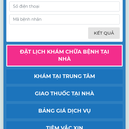
KẾT QUẢ
ĐẶT LỊCH KHÁM CHỮA BỆNH TẠI
NHÀ
KHÁM TẠI TRUNG TÂM
GIAO THUỐC TẠI NHÀ
BẢNG GIÁ DỊCH VỤ
TIÊM VẮC XIN