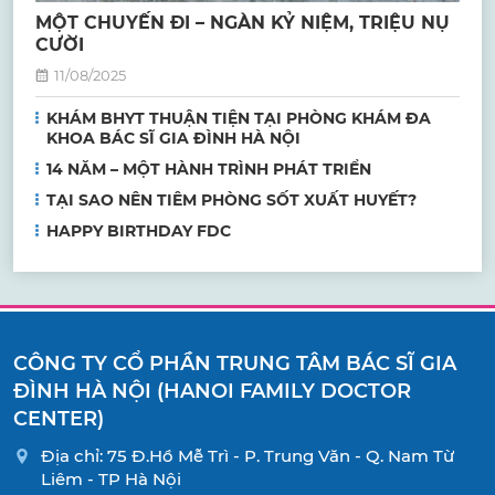
MỘT CHUYẾN ĐI – NGÀN KỶ NIỆM, TRIỆU NỤ
CƯỜI
11/08/2025
KHÁM BHYT THUẬN TIỆN TẠI PHÒNG KHÁM ĐA
KHOA BÁC SĨ GIA ĐÌNH HÀ NỘI
14 NĂM – MỘT HÀNH TRÌNH PHÁT TRIỂN
TẠI SAO NÊN TIÊM PHÒNG SỐT XUẤT HUYẾT?
HAPPY BIRTHDAY FDC
CÔNG TY CỔ PHẦN TRUNG TÂM BÁC SĨ GIA
ĐÌNH HÀ NỘI (HANOI FAMILY DOCTOR
CENTER)
Địa chỉ: 75 Đ.Hồ Mễ Trì - P. Trung Văn - Q. Nam Từ
Liêm - TP Hà Nội