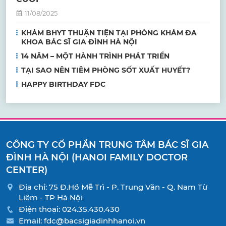
11/08/2025
KHÁM BHYT THUẬN TIỆN TẠI PHÒNG KHÁM ĐA
KHOA BÁC SĨ GIA ĐÌNH HÀ NỘI
14 NĂM – MỘT HÀNH TRÌNH PHÁT TRIỂN
TẠI SAO NÊN TIÊM PHÒNG SỐT XUẤT HUYẾT?
HAPPY BIRTHDAY FDC
CÔNG TY CỔ PHẦN TRUNG TÂM BÁC SĨ GIA
ĐÌNH HÀ NỘI (HANOI FAMILY DOCTOR
CENTER)
Địa chỉ: 75 Đ.Hồ Mễ Trì - P. Trung Văn - Q. Nam Từ
Liêm - TP Hà Nội
Điện thoại:
024.35.430.430
Email:
fdc@bacsigiadinhhanoi.vn