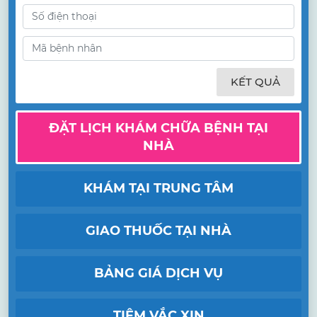
KẾT QUẢ
ĐẶT LỊCH KHÁM CHỮA BỆNH TẠI
NHÀ
KHÁM TẠI TRUNG TÂM
GIAO THUỐC TẠI NHÀ
BẢNG GIÁ DỊCH VỤ
TIÊM VẮC XIN