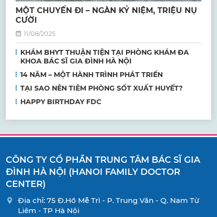
MỘT CHUYẾN ĐI – NGÀN KỶ NIỆM, TRIỆU NỤ
CƯỜI
11/08/2025
KHÁM BHYT THUẬN TIỆN TẠI PHÒNG KHÁM ĐA
KHOA BÁC SĨ GIA ĐÌNH HÀ NỘI
14 NĂM – MỘT HÀNH TRÌNH PHÁT TRIỂN
TẠI SAO NÊN TIÊM PHÒNG SỐT XUẤT HUYẾT?
HAPPY BIRTHDAY FDC
CÔNG TY CỔ PHẦN TRUNG TÂM BÁC SĨ GIA
ĐÌNH HÀ NỘI (HANOI FAMILY DOCTOR
CENTER)
Địa chỉ: 75 Đ.Hồ Mễ Trì - P. Trung Văn - Q. Nam Từ
Liêm - TP Hà Nội