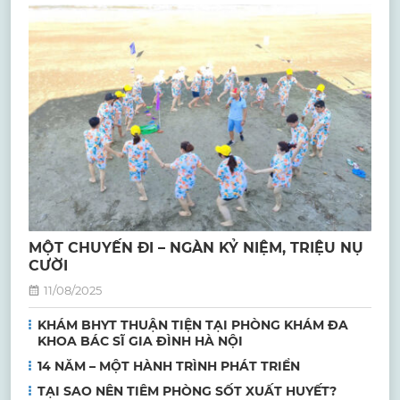
MỘT CHUYẾN ĐI – NGÀN KỶ NIỆM, TRIỆU NỤ
CƯỜI
11/08/2025
KHÁM BHYT THUẬN TIỆN TẠI PHÒNG KHÁM ĐA
KHOA BÁC SĨ GIA ĐÌNH HÀ NỘI
14 NĂM – MỘT HÀNH TRÌNH PHÁT TRIỂN
TẠI SAO NÊN TIÊM PHÒNG SỐT XUẤT HUYẾT?