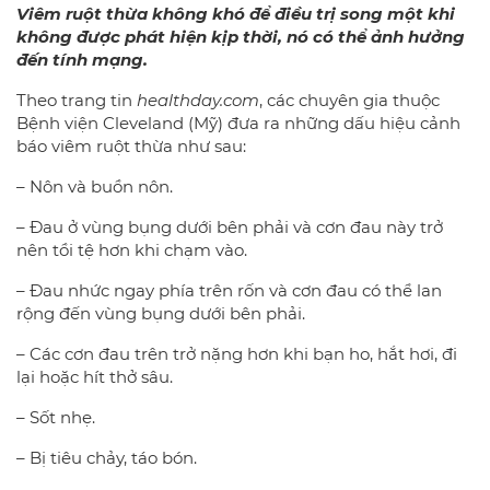
Viêm ruột thừa không khó để điều trị song một khi
không được phát hiện kịp thời, nó có thể ảnh hưởng
đến tính mạng.
Theo trang tin
healthday.com
, các chuyên gia thuộc
Bệnh viện Cleveland (Mỹ) đưa ra những dấu hiệu cảnh
báo viêm ruột thừa như sau:
– Nôn và buồn nôn.
– Đau ở vùng bụng dưới bên phải và cơn đau này trở
nên tồi tệ hơn khi chạm vào.
– Đau nhức ngay phía trên rốn và cơn đau có thể lan
rộng đến vùng bụng dưới bên phải.
– Các cơn đau trên trở nặng hơn khi bạn ho, hắt hơi, đi
lại hoặc hít thở sâu.
– Sốt nhẹ.
– Bị tiêu chảy, táo bón.