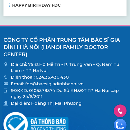
HAPPY BIRTHDAY FDC
CÔNG TY CỔ PHẦN TRUNG TÂM BÁC SĨ GIA
ĐÌNH HÀ NỘI (HANOI FAMILY DOCTOR
CENTER)
Địa chỉ: 75 Đ.Hồ Mễ Trì - P. Trung Văn - Q. Nam Từ
Liêm - TP Hà Nội
Điện thoại:
024.35.430.430
Email:
fdc@bacsigiadinhhanoi.vn
SĐKKD: 0105378374 Do Sở KH&ĐT TP Hà Nội cấp
ngày 24/6/2011
Đại diện: Hoàng Thị Mai Phương