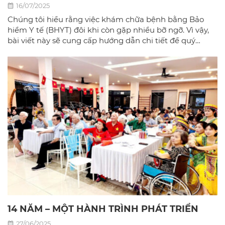
16/07/2025
Chúng tôi hiểu rằng việc khám chữa bệnh bằng Bảo
hiểm Y tế (BHYT) đôi khi còn gặp nhiều bỡ ngỡ. Vì vậy,
bài viết này sẽ cung cấp hướng dẫn chi tiết để quý
khách có thể sử dụng BHYT một cách dễ dàng và hiệu
quả nhất tại phòng khám đa khoa Bác sĩ gia đình hà
Nội.
14 NĂM – MỘT HÀNH TRÌNH PHÁT TRIỂN
27/06/2025