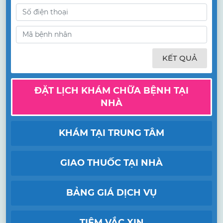
KẾT QUẢ
ĐẶT LỊCH KHÁM CHỮA BỆNH TẠI
NHÀ
KHÁM TẠI TRUNG TÂM
GIAO THUỐC TẠI NHÀ
BẢNG GIÁ DỊCH VỤ
TIÊM VẮC XIN