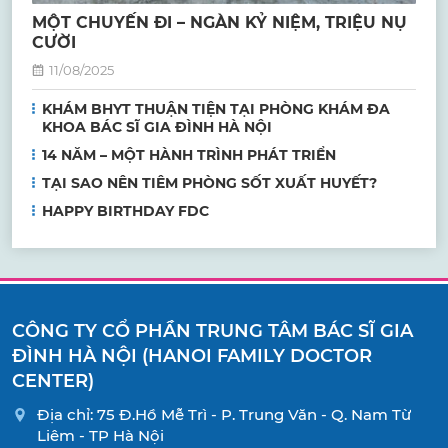
MỘT CHUYẾN ĐI – NGÀN KỶ NIỆM, TRIỆU NỤ
CƯỜI
11/08/2025
KHÁM BHYT THUẬN TIỆN TẠI PHÒNG KHÁM ĐA
KHOA BÁC SĨ GIA ĐÌNH HÀ NỘI
14 NĂM – MỘT HÀNH TRÌNH PHÁT TRIỂN
TẠI SAO NÊN TIÊM PHÒNG SỐT XUẤT HUYẾT?
HAPPY BIRTHDAY FDC
CÔNG TY CỔ PHẦN TRUNG TÂM BÁC SĨ GIA
ĐÌNH HÀ NỘI (HANOI FAMILY DOCTOR
CENTER)
Địa chỉ: 75 Đ.Hồ Mễ Trì - P. Trung Văn - Q. Nam Từ
Liêm - TP Hà Nội