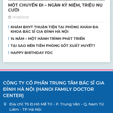
MỘT CHUYẾN ĐI – NGÀN KỶ NIỆM, TRIỆU NỤ
CƯỜI
11/08/2025
KHÁM BHYT THUẬN TIỆN TẠI PHÒNG KHÁM ĐA
KHOA BÁC SĨ GIA ĐÌNH HÀ NỘI
14 NĂM – MỘT HÀNH TRÌNH PHÁT TRIỂN
TẠI SAO NÊN TIÊM PHÒNG SỐT XUẤT HUYẾT?
HAPPY BIRTHDAY FDC
CÔNG TY CỔ PHẦN TRUNG TÂM BÁC SĨ GIA
ĐÌNH HÀ NỘI (HANOI FAMILY DOCTOR
CENTER)
Địa chỉ: 75 Đ.Hồ Mễ Trì - P. Trung Văn - Q. Nam Từ
Liêm - TP Hà Nội