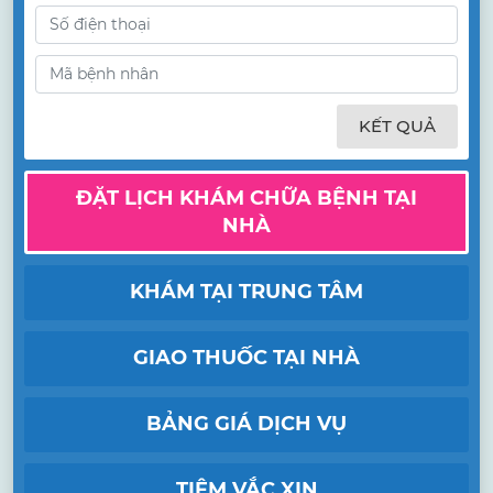
KẾT QUẢ
ĐẶT LỊCH KHÁM CHỮA BỆNH TẠI
NHÀ
KHÁM TẠI TRUNG TÂM
GIAO THUỐC TẠI NHÀ
BẢNG GIÁ DỊCH VỤ
TIÊM VẮC XIN