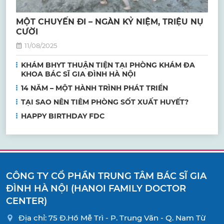
MỘT CHUYẾN ĐI – NGÀN KỶ NIỆM, TRIỆU NỤ
CƯỜI
11/08/2025
KHÁM BHYT THUẬN TIỆN TẠI PHÒNG KHÁM ĐA
KHOA BÁC SĨ GIA ĐÌNH HÀ NỘI
14 NĂM – MỘT HÀNH TRÌNH PHÁT TRIỂN
TẠI SAO NÊN TIÊM PHÒNG SỐT XUẤT HUYẾT?
HAPPY BIRTHDAY FDC
CÔNG TY CỔ PHẦN TRUNG TÂM BÁC SĨ GIA
ĐÌNH HÀ NỘI (HANOI FAMILY DOCTOR
CENTER)
Địa chỉ: 75 Đ.Hồ Mễ Trì - P. Trung Văn - Q. Nam Từ