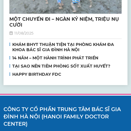
MỘT CHUYẾN ĐI – NGÀN KỶ NIỆM, TRIỆU NỤ
CƯỜI
11/08/2025
KHÁM BHYT THUẬN TIỆN TẠI PHÒNG KHÁM ĐA
KHOA BÁC SĨ GIA ĐÌNH HÀ NỘI
14 NĂM – MỘT HÀNH TRÌNH PHÁT TRIỂN
TẠI SAO NÊN TIÊM PHÒNG SỐT XUẤT HUYẾT?
HAPPY BIRTHDAY FDC
CÔNG TY CỔ PHẦN TRUNG TÂM BÁC SĨ GIA
ĐÌNH HÀ NỘI (HANOI FAMILY DOCTOR
CENTER)