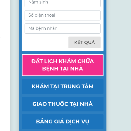
KẾT QUẢ
ĐẶT LỊCH KHÁM CHỮA
BỆNH TẠI NHÀ
KHÁM TẠI TRUNG TÂM
GIAO THUỐC TẠI NHÀ
BẢNG GIÁ DỊCH VỤ