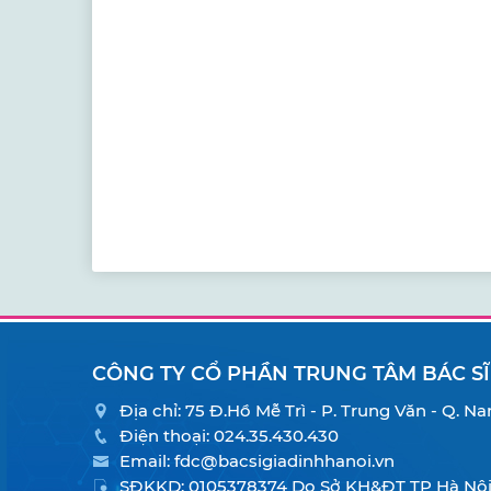
CÔNG TY CỔ PHẦN TRUNG TÂM BÁC SĨ
Địa chỉ: 75 Đ.Hồ Mễ Trì - P. Trung Văn - Q. 
Điện thoại:
024.35.430.430
Email:
fdc@bacsigiadinhhanoi.vn
SĐKKD: 0105378374 Do Sở KH&ĐT TP Hà Nội 