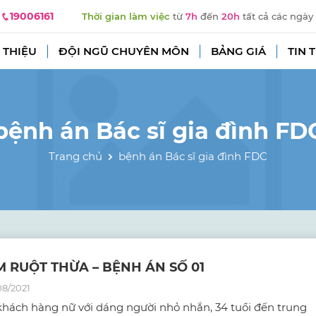
19006161
Thời gian làm việc
từ
7h
đến
20h
tất cả các ngày
 THIỆU
ĐỘI NGŨ CHUYÊN MÔN
BẢNG GIÁ
TIN 
bệnh án Bác sĩ gia đình FD
Trang chủ
bệnh án Bác sĩ gia đình FDC
M RUỘT THỪA – BỆNH ÁN SỐ 01
08/2021
khách hàng nữ với dáng người nhỏ nhắn, 34 tuổi đến trung