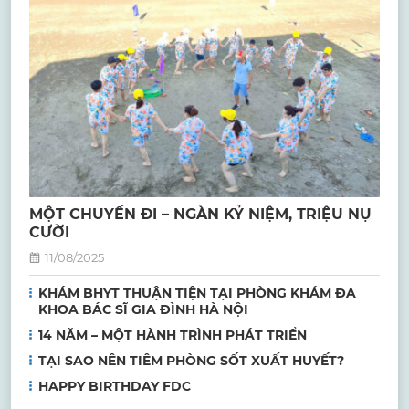
MỘT CHUYẾN ĐI – NGÀN KỶ NIỆM, TRIỆU NỤ
CƯỜI
11/08/2025
KHÁM BHYT THUẬN TIỆN TẠI PHÒNG KHÁM ĐA
KHOA BÁC SĨ GIA ĐÌNH HÀ NỘI
14 NĂM – MỘT HÀNH TRÌNH PHÁT TRIỂN
TẠI SAO NÊN TIÊM PHÒNG SỐT XUẤT HUYẾT?
HAPPY BIRTHDAY FDC