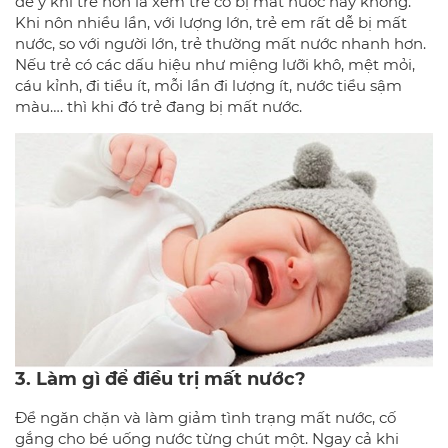
để ý khi trẻ nôn là xem trẻ có bị mất nước hay không.
Khi nôn nhiều lần, với lượng lớn, trẻ em rất dễ bị mất
nước, so với người lớn, trẻ thường mất nước nhanh hơn.
Nếu trẻ có các dấu hiệu như miệng lưỡi khô, mệt mỏi,
cáu kỉnh, đi tiểu ít, mỗi lần đi lượng ít, nước tiểu sậm
màu…. thì khi đó trẻ đang bị mất nước.
3. Làm gì để điều trị mất nước?
Để ngăn chặn và làm giảm tình trạng mất nước, cố
gắng cho bé uống nước từng chút một. Ngay cả khi