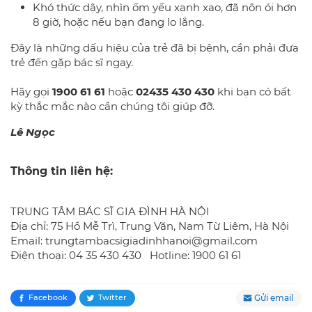
​Khó thức dậy, nhìn ốm yếu xanh xao, đã nôn ói hơn
8 giờ, hoặc nếu bạn đang lo lắng.
Đây là những dấu hiệu của trẻ đã bị bệnh, cần phải đưa
trẻ đến gặp
bác sĩ
ngay.
Hãy gọi
1900 61 61
hoặc
02435 430 430
khi bạn có bất
kỳ thắc mắc nào cần chúng tôi giúp đỡ.
Lê Ngọc
Thông tin liên hệ:
TRUNG TÂM BÁC SĨ GIA ĐÌNH HÀ NỘI
Địa chỉ: 75 Hồ Mễ Trì, Trung Văn, Nam Từ Liêm, Hà Nội
Email: trungtambacsigiadinhhanoi@gmail.com
Điện thoại: 04 35 430 430 Hotline: 1900 61 61
Gửi email
Facebook
Twitter