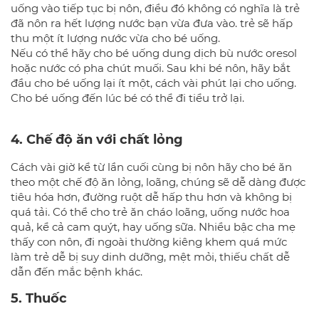
uống vào tiếp tục bị nôn, điều đó không có nghĩa là trẻ
đã nôn ra hết lượng nước bạn vừa đưa vào. trẻ sẽ hấp
thu một ít lượng nước vừa cho bé uống.
Nếu có thể hãy cho bé uống dung dịch bù nước oresol
hoặc nước có pha chút muối. Sau khi bé nôn, hãy bắt
đầu cho bé uống lại ít một, cách vài phút lại cho uống.
Cho bé uống đến lúc bé có thể đi tiểu trở lại.
4. Chế độ ăn với chất lỏng
Cách vài giờ kể từ lần cuối cùng bị nôn hãy cho bé ăn
theo một chế độ ăn lỏng, loãng, chúng sẽ dễ dàng được
tiêu hóa hơn, đường ruột dễ hấp thu hơn và không bị
quá tải. Có thể cho trẻ ăn cháo loãng, uống nước hoa
quả, kể cả cam quýt, hay uống sữa. Nhiều bậc cha mẹ
thấy con nôn, đi ngoài thường kiêng khem quá mức
làm trẻ dễ bị suy dinh dưỡng, mệt mỏi, thiếu chất dễ
dẫn đến mắc bệnh khác.
5. Thuốc