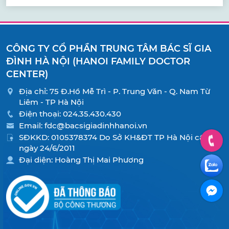
CÔNG TY CỔ PHẦN TRUNG TÂM BÁC SĨ GIA
ĐÌNH HÀ NỘI (HANOI FAMILY DOCTOR
CENTER)
Địa chỉ: 75 Đ.Hồ Mễ Trì - P. Trung Văn - Q. Nam Từ
Liêm - TP Hà Nội
Điện thoại:
024.35.430.430
Email:
fdc@bacsigiadinhhanoi.vn
SĐKKD: 0105378374 Do Sở KH&ĐT TP Hà Nội cấp
ngày 24/6/2011
Đại diện: Hoàng Thị Mai Phương