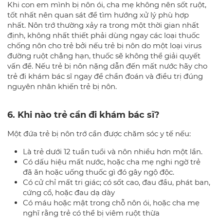
Khi con em mình bị nôn ói, cha mẹ không nên sốt ruột,
tốt nhất nên quan sát để tìm hướng xử lý phù hợp
nhất. Nôn trớ thường xảy ra trong một thời gian nhất
định, không nhất thiết phải dùng ngay các loại thuốc
chống nôn cho trẻ bởi nếu trẻ bị nôn do một loại virus
đường ruột chẳng hạn, thuốc sẽ không thể giải quyết
vấn đề. Nếu trẻ bị nôn nặng dẫn đến mất nước hãy cho
trẻ đi khám bác sĩ ngay để chẩn đoán và điều trị đúng
nguyên nhân khiến trẻ bị nôn.
6. Khi nào trẻ cần đi khám bác sĩ?
Một đứa trẻ bị nôn trớ cần được chăm sóc y tế nếu:
Là trẻ dưới 12 tuần tuổi và nôn nhiều hơn một lần.
Có dấu hiệu mất nước, hoặc cha mẹ nghi ngờ trẻ
đã ăn hoặc uống thuốc gì đó gây ngộ độc.
​Có cử chỉ mất tri giác; có sốt cao, đau đầu, phát ban,
cứng cổ, hoặc đau dạ dày
​Có máu hoặc mật trong chỗ nôn ói, hoặc cha mẹ
nghĩ rằng trẻ có thể bị viêm ruột thừa