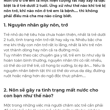
Nôn trớ ở trẻ em là một hiện tượng rất hay xảy ra đặc
biệt là ở trẻ dưới 2 tuổi. Ứng xử như thế nào khi trẻ bị
nôn trớ, khi nào nôn ở trẻ em là bệnh…. thì không
phải điều mà cha mẹ nào cũng biết.
1. Nguyên nhân gây nôn, trớ
Trẻ nhỏ do hệ tiêu hóa chưa hoàn thiện, nhất là trẻ dưới
2 tuổi, tình trạng nôn trớ rất hay xảy ra. Nhiều bậc cha
mẹ khi thấy con nôn trớ rất lo lắng, nhất là khi trẻ nôn
vọt thành dòng hay nôn cả ra đường mũi.
Tuy nhiên theo các chuyên gia y tế, trẻ em bị như vậy là
hoàn toàn bình thường, nguyên nhân thì có rất nhiều,
có thể do cơ thể trẻ, cổ họng bị vướng, bị ép ăn…. Nếu là
nguyên nhân bệnh tật thì có thể do virus dạ dày, đường
ruột hoặc nặng hơn do ngộ độc thực phẩm….
2. Nôn sẽ gây ra tình trạng mất nước cho
con bạn như thế nào?
Một trong những việc mà người chăm sóc trẻ cần phải