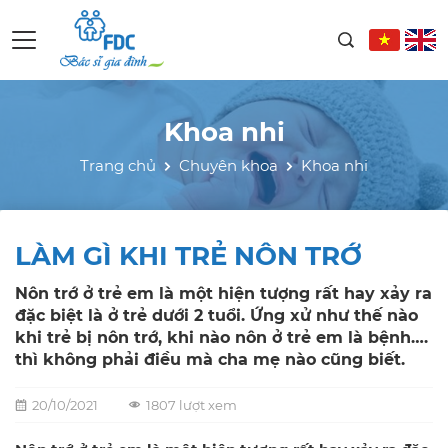
Khoa nhi
Trang chủ
Chuyên khoa
Khoa nhi
LÀM GÌ KHI TRẺ NÔN TRỚ
Nôn trớ ở trẻ em là một hiện tượng rất hay xảy ra
đặc biệt là ở trẻ dưới 2 tuổi. Ứng xử như thế nào
khi trẻ bị nôn trớ, khi nào nôn ở trẻ em là bệnh….
thì không phải điều mà cha mẹ nào cũng biết.
20/10/2021
1807 lượt xem