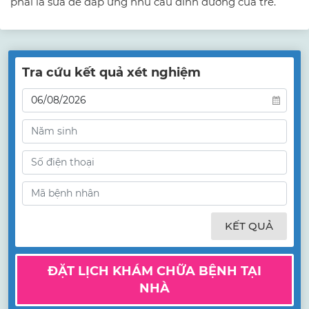
phải là sữa để đáp ứng nhu cầu dinh dưỡng của trẻ.
Tra cứu kết quả xét nghiệm
KẾT QUẢ
ĐẶT LỊCH KHÁM CHỮA BỆNH TẠI
NHÀ