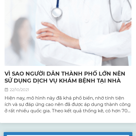
VÌ SAO NGƯỜI DÂN THÀNH PHỐ LỚN NÊN
SỬ DỤNG DỊCH VỤ KHÁM BỆNH TẠI NHÀ
22/10/2021
Hiện nay, mô hình này đã khá phổ biến, nhờ tính tiện
ích và sự đáp ứng cao nên đã được áp dụng thành công
ở rất nhiều quốc gia. Theo kết quả thống kê, có hơn 70%
người dân tìm đến bác sĩ tại nhà để chăm sóc y tế cho
mình.