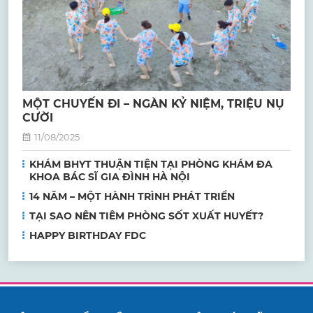
MỘT CHUYẾN ĐI – NGÀN KỶ NIỆM, TRIỆU NỤ
CƯỜI
11/08/2025
KHÁM BHYT THUẬN TIỆN TẠI PHÒNG KHÁM ĐA
KHOA BÁC SĨ GIA ĐÌNH HÀ NỘI
14 NĂM – MỘT HÀNH TRÌNH PHÁT TRIỂN
TẠI SAO NÊN TIÊM PHÒNG SỐT XUẤT HUYẾT?
HAPPY BIRTHDAY FDC