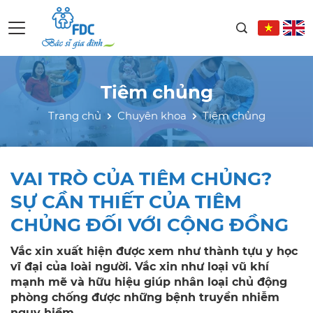
Tiêm chủng
Trang chủ
Chuyên khoa
Tiêm chủng
VAI TRÒ CỦA TIÊM CHỦNG?
SỰ CẦN THIẾT CỦA TIÊM
CHỦNG ĐỐI VỚI CỘNG ĐỒNG
Vắc xin xuất hiện được xem như thành tựu y học
vĩ đại của loài người. Vắc xin như loại vũ khí
mạnh mẽ và hữu hiệu giúp nhân loại chủ động
phòng chống được những bệnh truyền nhiễm
nguy hiểm.