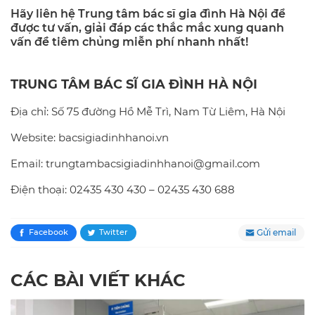
Hãy liên hệ Trung tâm bác sĩ gia đình Hà Nội để
được tư vấn, giải đáp các thắc mắc xung quanh
vấn đề tiêm chủng miễn phí nhanh nhất!
TRUNG TÂM BÁC SĨ GIA ĐÌNH HÀ NỘI
Địa chỉ: Số 75 đường Hồ Mễ Trì, Nam Từ Liêm, Hà Nội
Website: bacsigiadinhhanoi.vn
Email: trungtambacsigiadinhhanoi@gmail.com
Điện thoại: 02435 430 430 – 02435 430 688
Gửi email
Facebook
Twitter
CÁC BÀI VIẾT KHÁC