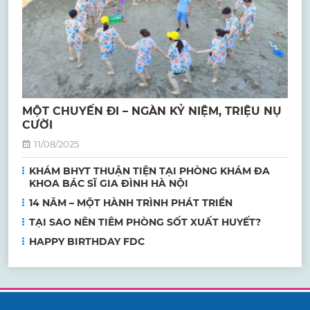
MỘT CHUYẾN ĐI – NGÀN KỶ NIỆM, TRIỆU NỤ
CƯỜI
11/08/2025
KHÁM BHYT THUẬN TIỆN TẠI PHÒNG KHÁM ĐA
KHOA BÁC SĨ GIA ĐÌNH HÀ NỘI
14 NĂM – MỘT HÀNH TRÌNH PHÁT TRIỂN
TẠI SAO NÊN TIÊM PHÒNG SỐT XUẤT HUYẾT?
HAPPY BIRTHDAY FDC