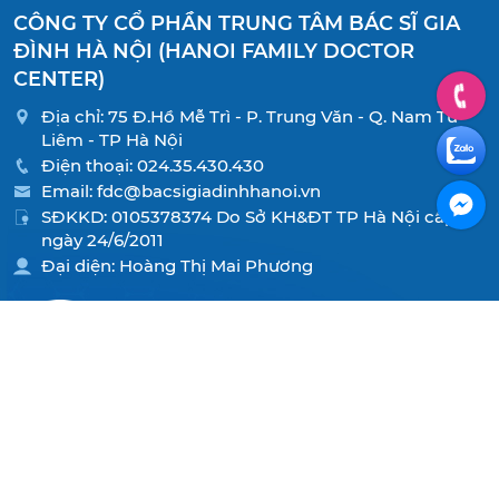
CÔNG TY CỔ PHẦN TRUNG TÂM BÁC SĨ GIA
ĐÌNH HÀ NỘI (HANOI FAMILY DOCTOR
CENTER)
Địa chỉ: 75 Đ.Hồ Mễ Trì - P. Trung Văn - Q. Nam Từ
Liêm - TP Hà Nội
Điện thoại:
024.35.430.430
Email:
fdc@bacsigiadinhhanoi.vn
SĐKKD: 0105378374 Do Sở KH&ĐT TP Hà Nội cấp
ngày 24/6/2011
Đại diện: Hoàng Thị Mai Phương
Copyright © 2021 Công ty cổ phần Trung tâm bác sĩ gia
đình Hà Nội. All rights reserved.