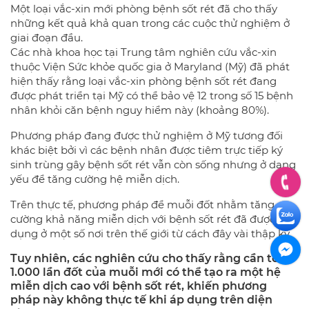
Một loại vắc-xin mới phòng bệnh sốt rét đã cho thấy
những kết quả khả quan trong các cuộc thử nghiệm ở
giai đoạn đầu.
Các nhà khoa học tại Trung tâm nghiên cứu vắc-xin
thuộc Viện Sức khỏe quốc gia ở Maryland (Mỹ) đã phát
hiện thấy rằng loại vắc-xin phòng bệnh sốt rét đang
được phát triển tại Mỹ có thể bảo vệ 12 trong số 15 bệnh
nhân khỏi căn bệnh nguy hiểm này (khoảng 80%).
Phương pháp đang được thử nghiệm ở Mỹ tương đối
khác biệt bởi vì các bệnh nhân được tiêm trực tiếp ký
sinh trùng gây bệnh sốt rét vẫn còn sống nhưng ở dạng
yếu để tăng cường hệ miễn dịch.
Trên thực tế, phương pháp để muỗi đốt nhằm tăng
cường khả năng miễn dịch với bệnh sốt rét đã được áp
dụng ở một số nơi trên thế giới từ cách đây vài thập kỷ.
Tuy nhiên, các nghiên cứu cho thấy rằng cần tới
1.000 lần đốt của muỗi mới có thể tạo ra một hệ
miễn dịch cao với bệnh sốt rét, khiến phương
pháp này không thực tế khi áp dụng trên diện