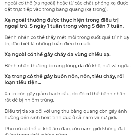
ngoài cơ thể (xạ ngoài) hoặc từ các chất phóng xạ được
đặt trực tiếp vào trong bàng quang (xạ trong).
Xạ ngoài thường được thực hiện trong điều trị
ngoại trú, 5 ngày 1 tuần trong vòng 5 đến 7 tuần.
Bệnh nhân có thể thấy mệt mỏi trong suốt quá trình xạ
trị, đặc biệt là những tuần điều trị cuối.
Xạ ngoài có thể gây cháy da vùng chiếu xạ.
Bệnh nhân thường bị rụng lông, da đỏ khô, nứt và ngứa.
Xạ trong có thể gây buồn nôn, nôn, tiêu chảy, rối
loạn tiểu tiện…
Xạ trị còn gây giảm bạch cầu, do đó cơ thể bệnh nhân
rất dễ bị nhiễm trùng.
Điều trị tia xạ đối với ung thư bàng quang còn gây ảnh
hưởng đến sinh hoạt tình dục ở cả nam và nữ giới.
Phụ nữ có thể bị khô âm đạo, còn nam giới không đạt
được trạng thái cương cứng.