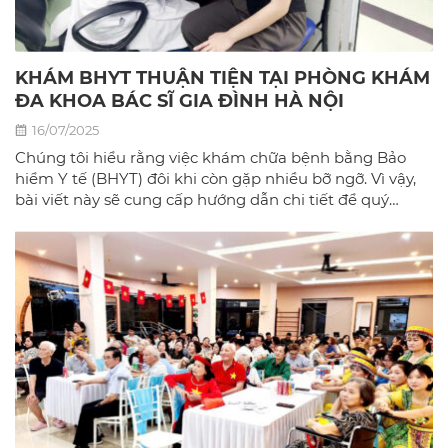
KHÁM BHYT THUẬN TIỆN TẠI PHÒNG KHÁM
ĐA KHOA BÁC SĨ GIA ĐÌNH HÀ NỘI
16/07/2025
Chúng tôi hiểu rằng việc khám chữa bệnh bằng Bảo
hiểm Y tế (BHYT) đôi khi còn gặp nhiều bỡ ngỡ. Vì vậy,
bài viết này sẽ cung cấp hướng dẫn chi tiết để quý
khách có thể sử dụng BHYT một cách dễ dàng và hiệu
quả nhất tại phòng khám đa khoa Bác sĩ gia đình hà
Nội.