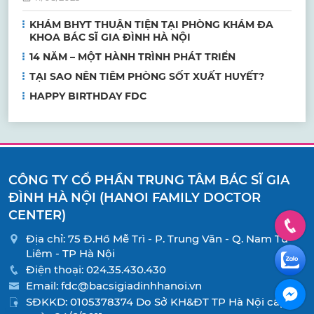
KHÁM BHYT THUẬN TIỆN TẠI PHÒNG KHÁM ĐA
KHOA BÁC SĨ GIA ĐÌNH HÀ NỘI
14 NĂM – MỘT HÀNH TRÌNH PHÁT TRIỂN
TẠI SAO NÊN TIÊM PHÒNG SỐT XUẤT HUYẾT?
HAPPY BIRTHDAY FDC
CÔNG TY CỔ PHẦN TRUNG TÂM BÁC SĨ GIA
ĐÌNH HÀ NỘI (HANOI FAMILY DOCTOR
CENTER)
Địa chỉ: 75 Đ.Hồ Mễ Trì - P. Trung Văn - Q. Nam Từ
Liêm - TP Hà Nội
Điện thoại:
024.35.430.430
Email:
fdc@bacsigiadinhhanoi.vn
SĐKKD: 0105378374 Do Sở KH&ĐT TP Hà Nội cấp