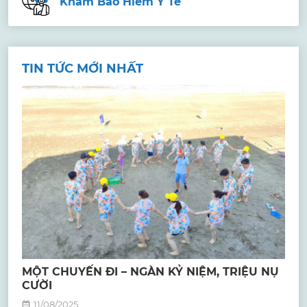
Khám Bảo Hiểm Y Tế
TIN TỨC MỚI NHẤT
MỘT CHUYẾN ĐI – NGÀN KỶ NIỆM, TRIỆU NỤ
CƯỜI
11/08/2025