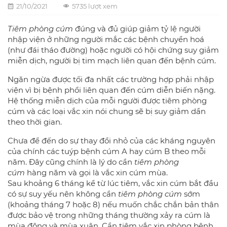
21/10/2021
5735 lượt xem
Tiêm phòng cúm
đúng và đủ giúp giảm tỷ lệ người
nhập viện ở những người mắc các bệnh chuyển hoá
(như đái tháo đường) hoặc người có hội chứng suy giảm
miễn dịch, người bị tim mạch liên quan đến bệnh cúm.
Ngăn ngừa được tối đa nhất các trường hợp phải nhập
viện vì bị bệnh phổi liên quan đến cúm diễn biến nặng.
Hệ thống miễn dịch của mỗi người được tiêm phòng
cúm và các loại vắc xin nói chung sẽ bị suy giảm dần
theo thời gian.
Chưa để đến do sự thay đổi nhỏ của các kháng nguyên
của chính các tuýp bệnh cúm A hay cúm B theo mỗi
năm. Đây cũng chính là lý do cần
tiêm phòng
cúm
hàng năm và gọi là vắc xin cúm mùa.
Sau khoảng 6 tháng kể từ lúc tiêm, vắc xin cúm bắt đầu
có sự suy yếu nên không cần
tiêm phòng cúm
sớm
(khoảng tháng 7 hoặc 8) nếu muốn chắc chắn bản thân
được bảo vệ trong những tháng thường xảy ra cúm là
mùa đông và mùa xuân. Cần tiêm vắc xin phòng bệnh