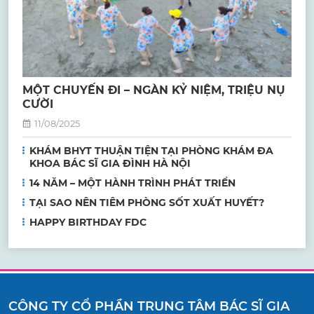
MỘT CHUYẾN ĐI – NGÀN KỶ NIỆM, TRIỆU NỤ
CƯỜI
11/08/2025
KHÁM BHYT THUẬN TIỆN TẠI PHÒNG KHÁM ĐA
KHOA BÁC SĨ GIA ĐÌNH HÀ NỘI
14 NĂM – MỘT HÀNH TRÌNH PHÁT TRIỂN
TẠI SAO NÊN TIÊM PHÒNG SỐT XUẤT HUYẾT?
HAPPY BIRTHDAY FDC
CÔNG TY CỔ PHẦN TRUNG TÂM BÁC SĨ GIA