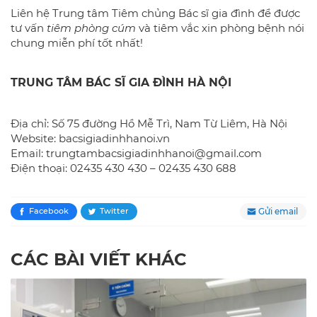
Liên hệ Trung tâm Tiêm chủng Bác sĩ gia đình để được
tư vấn
tiêm phòng cúm
và tiêm vắc xin phòng bệnh nói
chung miễn phí tốt nhất!
TRUNG TÂM BÁC SĨ GIA ĐÌNH HÀ NỘI
Địa chỉ: Số 75 đường Hồ Mễ Trì, Nam Từ Liêm, Hà Nội
Website: bacsigiadinhhanoi.vn
Email: trungtambacsigiadinhhanoi@gmail.com
Điện thoại: 02435 430 430 – 02435 430 688
Gửi email
Facebook
Twitter
CÁC BÀI VIẾT KHÁC