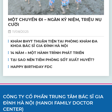
MỘT CHUYẾN ĐI – NGÀN KỶ NIỆM, TRIỆU NỤ
CƯỜI
11/08/2025
KHÁM BHYT THUẬN TIỆN TẠI PHÒNG KHÁM ĐA
KHOA BÁC SĨ GIA ĐÌNH HÀ NỘI
14 NĂM – MỘT HÀNH TRÌNH PHÁT TRIỂN
TẠI SAO NÊN TIÊM PHÒNG SỐT XUẤT HUYẾT?
HAPPY BIRTHDAY FDC
CÔNG TY CỔ PHẦN TRUNG TÂM BÁC SĨ GIA
ĐÌNH HÀ NỘI (HANOI FAMILY DOCTOR
CENTER)