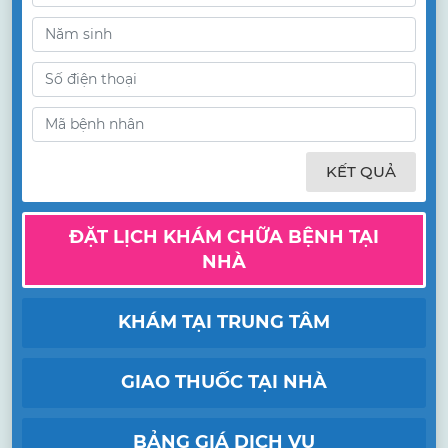
KẾT QUẢ
ĐẶT LỊCH KHÁM CHỮA BỆNH TẠI
NHÀ
KHÁM TẠI TRUNG TÂM
GIAO THUỐC TẠI NHÀ
BẢNG GIÁ DỊCH VỤ