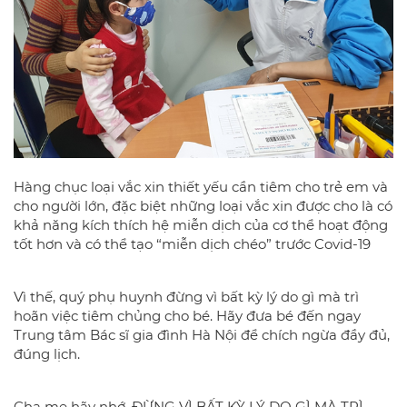
Hàng chục loại vắc xin thiết yếu cần tiêm cho trẻ em và
cho người lớn, đặc biệt những loại vắc xin được cho là có
khả năng kích thích hệ miễn dịch của cơ thể hoạt động
tốt hơn và có thể tạo “miễn dịch chéo” trước Covid-19
Vì thế, quý phụ huynh đừng vì bất kỳ lý do gì mà trì
hoãn việc tiêm chủng cho bé. Hãy đưa bé đến ngay
Trung tâm Bác sĩ gia đình Hà Nội để chích ngừa đầy đủ,
đúng lịch.
Cha mẹ hãy nhớ, ĐỪNG VÌ BẤT KỲ LÝ DO GÌ MÀ TRÌ