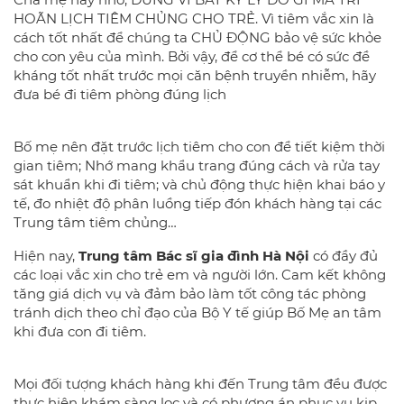
HOÃN LỊCH TIÊM CHỦNG CHO TRẺ. Vì tiêm vắc xin là
cách tốt nhất để chúng ta CHỦ ĐỘNG bảo vệ sức khỏe
cho con yêu của mình. Bởi vậy, để cơ thể bé có sức đề
kháng tốt nhất trước mọi căn bệnh truyền nhiễm, hãy
đưa bé đi tiêm phòng đúng lịch
Bố mẹ nên đặt trước lịch tiêm cho con để tiết kiệm thời
gian tiêm; Nhớ mang khẩu trang đúng cách và rửa tay
sát khuẩn khi đi tiêm; và chủ động thực hiện khai báo y
tế, đo nhiệt độ phân luồng tiếp đón khách hàng tại các
Trung tâm tiêm chủng…
Hiện nay,
Trung tâm Bác sĩ gia đình Hà Nội
có đầy đủ
các loại vắc xin cho trẻ em và người lớn. Cam kết không
tăng giá dịch vụ và đảm bảo làm tốt công tác phòng
tránh dịch theo chỉ đạo của Bộ Y tế giúp Bố Mẹ an tâm
khi đưa con đi tiêm.
Mọi đối tượng khách hàng khi đến Trung tâm đều được
thực hiện khám sàng lọc và có phương án phục vụ kịp