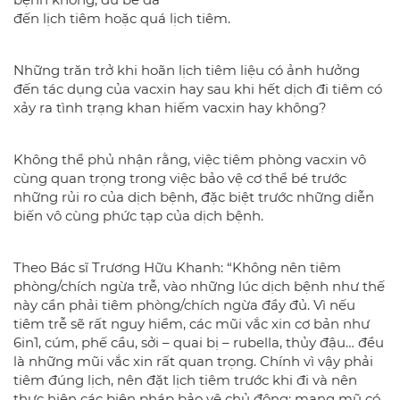
đến lịch tiêm hoặc quá lịch tiêm.
Những trăn trở khi hoãn lịch tiêm liệu có ảnh hưởng
đến tác dụng của vacxin hay sau khi hết dịch đi tiêm có
xảy ra tình trạng khan hiếm vacxin hay không?
Không thể phủ nhận rằng, việc tiêm phòng vacxin vô
cùng quan trọng trong việc bảo vệ cơ thể bé trước
những rủi ro của dịch bệnh, đặc biệt trước những diễn
biến vô cùng phức tạp của dịch bệnh.
Theo Bác sĩ Trương Hữu Khanh: “Không nên tiêm
phòng/chích ngừa trễ, vào những lúc dịch bệnh như thế
này cần phải tiêm phòng/chích ngừa đầy đủ. Vì nếu
tiêm trễ sẽ rất nguy hiểm, các mũi vắc xin cơ bản như
6in1, cúm, phế cầu, sởi – quai bị – rubella, thủy đậu… đều
là những mũi vắc xin rất quan trọng. Chính vì vậy phải
tiêm đúng lịch, nên đặt lịch tiêm trước khi đi và nên
thực hiện các biện pháp bảo vệ chủ động: mang mũ có