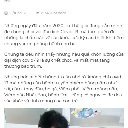
21/10/2021
1934 lượt xem
Những ngày đầu năm 2020, cả Thế giới đang oằn mình
để chống chọi với đại dịch Covid-19 mà tạm quên đi
những lá chắn bảo vệ sức khỏe cực kỳ cần thiết khi
tiêm
chủng
vacxin phòng bệnh cho bé.
Chúng ta đều nhìn thấy những hậu quả khôn lường của
đại dịch covid-19 là sự chết choc, và mất mát tang
thương bao trùm.
Nhưng hơn ai hết chúng ta cần nhớ rõ, không chỉ covid-
19 mà những căn bệnh truyền nhiễm hàng năm như
sởi, cúm, thủy đậu, ho gà, Viêm phổi, Viêm màng não,
Viêm não Nhật Bản, bệnh Dại… cũng có nguy cơ đe dọa
sức khỏe và tính mạng của con trẻ.