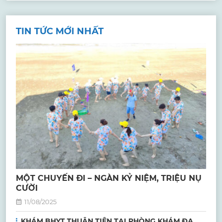
TIN TỨC MỚI NHẤT
MỘT CHUYẾN ĐI – NGÀN KỶ NIỆM, TRIỆU NỤ
CƯỜI
11/08/2025
KHÁM BHYT THUẬN TIỆN TẠI PHÒNG KHÁM ĐA