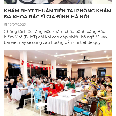
KHÁM BHYT THUẬN TIỆN TẠI PHÒNG KHÁM
ĐA KHOA BÁC SĨ GIA ĐÌNH HÀ NỘI
16/07/2025
Chúng tôi hiểu rằng việc khám chữa bệnh bằng Bảo
hiểm Y tế (BHYT) đôi khi còn gặp nhiều bỡ ngỡ. Vì vậy,
bài viết này sẽ cung cấp hướng dẫn chi tiết để quý
khách có thể sử dụng BHYT một cách dễ dàng và hiệu
quả nhất tại phòng khám đa khoa Bác sĩ gia đình hà
Nội.