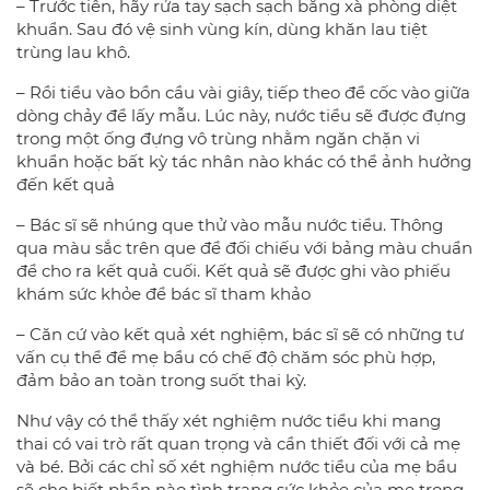
– Trước tiên, hãy rửa tay sạch sạch bằng xà phòng diệt
khuẩn. Sau đó vệ sinh vùng kín, dùng khăn lau tiệt
trùng lau khô.
– Rồi tiểu vào bồn cầu vài giây, tiếp theo để cốc vào giữa
dòng chảy để lấy mẫu. Lúc này, nước tiểu sẽ được đựng
trong một ống đựng vô trùng nhằm ngăn chặn vi
khuẩn hoặc bất kỳ tác nhân nào khác có thể ảnh hưởng
đến kết quả
– Bác sĩ sẽ nhúng que thử vào mẫu nước tiểu. Thông
qua màu sắc trên que để đối chiếu với bảng màu chuẩn
để cho ra kết quả cuối. Kết quả sẽ được ghi vào phiếu
khám sức khỏe để bác sĩ tham khảo
– Căn cứ vào kết quả xét nghiệm, bác sĩ sẽ có những tư
vấn cụ thể để mẹ bầu có chế độ chăm sóc phù hợp,
đảm bảo an toàn trong suốt thai kỳ.
Như vậy có thể thấy xét nghiệm nước tiểu khi mang
thai có vai trò rất quan trọng và cần thiết đối với cả mẹ
và bé. Bởi các chỉ số xét nghiệm nước tiểu của mẹ bầu
sẽ cho biết phần nào tình trạng sức khỏe của mẹ trong