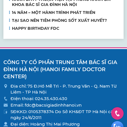
KHOA BÁC SĨ GIA ĐÌNH HÀ NỘI
14 NĂM – MỘT HÀNH TRÌNH PHÁT TRIỂN
TẠI SAO NÊN TIÊM PHÒNG SỐT XUẤT HUYẾT?
HAPPY BIRTHDAY FDC
CÔNG TY CỔ PHẦN TRUNG TÂM BÁC SĨ GIA
ĐÌNH HÀ NỘI (HANOI FAMILY DOCTOR
CENTER)
Địa chỉ: 75 Đ.Hồ Mễ Trì - P. Trung Văn - Q. Nam Từ
Liêm - TP Hà Nội
Điện thoại:
024.35.430.430
Email:
fdc@bacsigiadinhhanoi.vn
SĐKKD: 0105378374 Do Sở KH&ĐT TP Hà Nội cấp
ngày 24/6/2011
Đại diện: Hoàng Thị Mai Phương