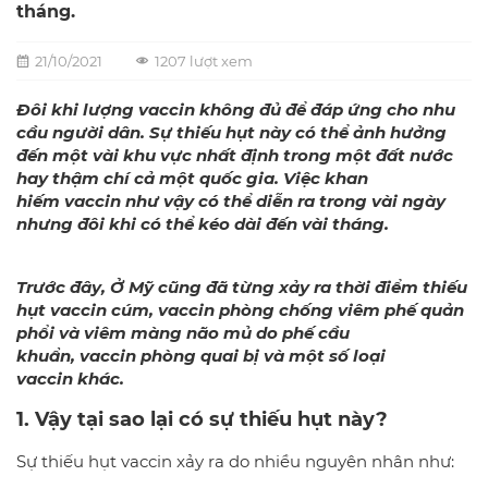
tháng.
21/10/2021
1207 lượt xem
Đôi khi lượng
vaccin
không đủ để đáp ứng cho nhu
cầu người dân. Sự thiếu hụt này có thể ảnh hưởng
đến một vài khu vực nhất định trong một đất nước
hay th
ậ
m chí cả một quốc gia. Việc khan
hiếm
vaccin
như vậy có thể diễn ra trong vài ngày
nhưng đôi khi có thể kéo dài đến vài tháng.
Trước đây, Ở Mỹ cũng đã từng xảy ra thời điểm thiếu
hụt v
accin
cúm, v
accin
phòng chống viêm phế quản
phổi và viêm màng não mủ do phế cầu
khuẩn,
vaccin
phòng quai bị và một số loại
v
accin
khác.
1. Vậy tại sao lại có sự thiếu hụt này?
Sự thiếu hụt vaccin xảy ra do nhiều nguyên nhân như: