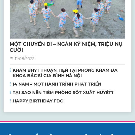
MỘT CHUYẾN ĐI – NGÀN KỶ NIỆM, TRIỆU NỤ
CƯỜI
11/08/2025
KHÁM BHYT THUẬN TIỆN TẠI PHÒNG KHÁM ĐA
KHOA BÁC SĨ GIA ĐÌNH HÀ NỘI
14 NĂM – MỘT HÀNH TRÌNH PHÁT TRIỂN
TẠI SAO NÊN TIÊM PHÒNG SỐT XUẤT HUYẾT?
HAPPY BIRTHDAY FDC