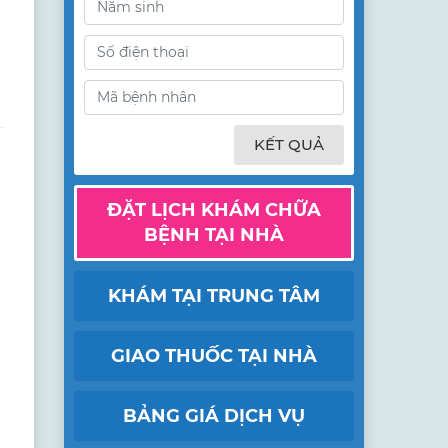
KẾT QUẢ
ĐẶT LỊCH KHÁM CHỮA
BỆNH TẠI NHÀ
KHÁM TẠI TRUNG TÂM
GIAO THUỐC TẠI NHÀ
BẢNG GIÁ DỊCH VỤ