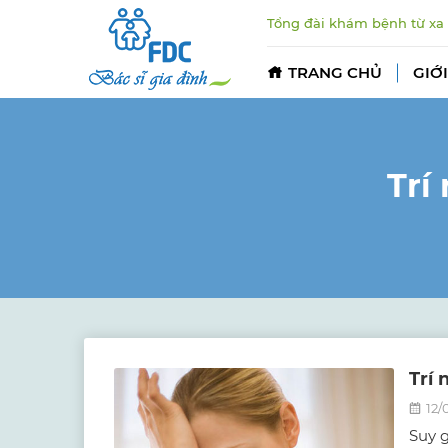
Tổng đài khám bệnh từ xa
TRANG CHỦ
GIỚI
Trí
Trí 
12/
Suy g