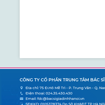
CÔNG TY CỔ PHẦN TRUNG TÂM BÁC SĨ
Địa chỉ: 75 Đ.Hồ Mễ Trì - P. Trung Văn - Q. 
Điện thoại:
024.35.430.430
Email:
fdc@bacsigiadinhhanoi.vn
SĐKKD: 0105378374 Do Sở KH&ĐT TP Hà Nội 