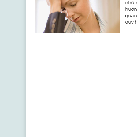
nhữn
hưởng
quan 
quỵ h