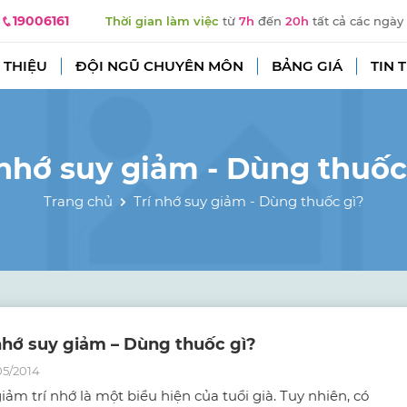
19006161
Thời gian làm việc
từ
7h
đến
20h
tất cả các ngày
 THIỆU
ĐỘI NGŨ CHUYÊN MÔN
BẢNG GIÁ
TIN 
 nhớ suy giảm - Dùng thuốc
Trang chủ
Trí nhớ suy giảm - Dùng thuốc gì?
nhớ suy giảm – Dùng thuốc gì?
05/2014
iảm trí nhớ là một biểu hiện của tuổi già. Tuy nhiên, có