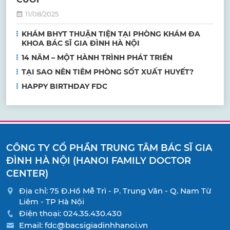
11/08/2025
KHÁM BHYT THUẬN TIỆN TẠI PHÒNG KHÁM ĐA
KHOA BÁC SĨ GIA ĐÌNH HÀ NỘI
14 NĂM – MỘT HÀNH TRÌNH PHÁT TRIỂN
TẠI SAO NÊN TIÊM PHÒNG SỐT XUẤT HUYẾT?
HAPPY BIRTHDAY FDC
CÔNG TY CỔ PHẦN TRUNG TÂM BÁC SĨ GIA
ĐÌNH HÀ NỘI (HANOI FAMILY DOCTOR
CENTER)
Địa chỉ: 75 Đ.Hồ Mễ Trì - P. Trung Văn - Q. Nam Từ
Liêm - TP Hà Nội
Điện thoại:
024.35.430.430
Email:
fdc@bacsigiadinhhanoi.vn