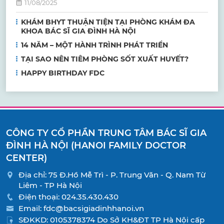
11/08/2025
KHÁM BHYT THUẬN TIỆN TẠI PHÒNG KHÁM ĐA
KHOA BÁC SĨ GIA ĐÌNH HÀ NỘI
14 NĂM – MỘT HÀNH TRÌNH PHÁT TRIỂN
TẠI SAO NÊN TIÊM PHÒNG SỐT XUẤT HUYẾT?
HAPPY BIRTHDAY FDC
CÔNG TY CỔ PHẦN TRUNG TÂM BÁC SĨ GIA
ĐÌNH HÀ NỘI (HANOI FAMILY DOCTOR
CENTER)
Địa chỉ: 75 Đ.Hồ Mễ Trì - P. Trung Văn - Q. Nam Từ
Liêm - TP Hà Nội
Điện thoại:
024.35.430.430
Email:
fdc@bacsigiadinhhanoi.vn
SĐKKD: 0105378374 Do Sở KH&ĐT TP Hà Nội cấp