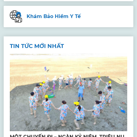
Khám Bảo Hiểm Y Tế
TIN TỨC MỚI NHẤT
MỘT CHUYẾN ĐI – NGÀN KỶ NIỆM, TRIỆU NỤ