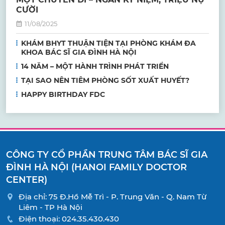
CƯỜI
11/08/2025
KHÁM BHYT THUẬN TIỆN TẠI PHÒNG KHÁM ĐA
KHOA BÁC SĨ GIA ĐÌNH HÀ NỘI
14 NĂM – MỘT HÀNH TRÌNH PHÁT TRIỂN
TẠI SAO NÊN TIÊM PHÒNG SỐT XUẤT HUYẾT?
HAPPY BIRTHDAY FDC
CÔNG TY CỔ PHẦN TRUNG TÂM BÁC SĨ GIA
ĐÌNH HÀ NỘI (HANOI FAMILY DOCTOR
CENTER)
Địa chỉ: 75 Đ.Hồ Mễ Trì - P. Trung Văn - Q. Nam Từ
Liêm - TP Hà Nội
Điện thoại:
024.35.430.430