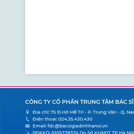
CÔNG TY CỔ PHẦN TRUNG TÂM BÁC SĨ
Địa chỉ: 75 Đ.Hồ Mễ Trì - P. Trung Văn - Q. 
Điện thoại:
024.35.430.430
Email:
fdc@bacsigiadinhhanoi.vn
SĐKKD: 0105378374 Do Sở KH&ĐT TP Hà Nội 