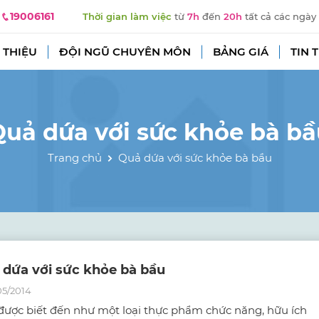
19006161
Thời gian làm việc
từ
7h
đến
20h
tất cả các ngày
 THIỆU
ĐỘI NGŨ CHUYÊN MÔN
BẢNG GIÁ
TIN 
uả dứa với sức khỏe bà b
Trang chủ
Quả dứa với sức khỏe bà bầu
 dứa với sức khỏe bà bầu
05/2014
được biết đến như một loại thực phẩm chức năng, hữu ích