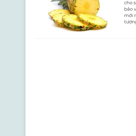
cho s
bảo v
mới 
tượng
trì c