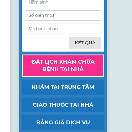
KẾT QUẢ
ĐẶT LỊCH KHÁM CHỮA
BỆNH TẠI NHÀ
KHÁM TẠI TRUNG TÂM
GIAO THUỐC TẠI NHÀ
BẢNG GIÁ DỊCH VỤ