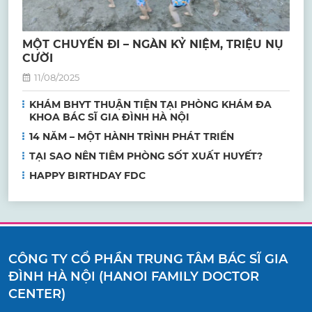
MỘT CHUYẾN ĐI – NGÀN KỶ NIỆM, TRIỆU NỤ
CƯỜI
11/08/2025
KHÁM BHYT THUẬN TIỆN TẠI PHÒNG KHÁM ĐA
KHOA BÁC SĨ GIA ĐÌNH HÀ NỘI
14 NĂM – MỘT HÀNH TRÌNH PHÁT TRIỂN
TẠI SAO NÊN TIÊM PHÒNG SỐT XUẤT HUYẾT?
HAPPY BIRTHDAY FDC
CÔNG TY CỔ PHẦN TRUNG TÂM BÁC SĨ GIA
ĐÌNH HÀ NỘI (HANOI FAMILY DOCTOR
CENTER)