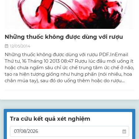
Những thuốc không được dùng với rượu
12/05/2014
Những thuốc không được dùng với rượu PDF.InEmail
Thứ tư, 16 Tháng 10 2013 08:47 Rượu lúc đầu mới uống ít
hoặc chưa ngấm sâu chỉ ức chế trung tâm ức chế ở não,
tạo ra hiện tượng giống như hưng phấn (nói nhiều, hoa
chân múa tay), sau đó do uống thêm hoặc do rượu
ngấm sâu mà sự ức chế ấy lan khắp não (không biết gì,
ngủ như chết)... Như vậy, trong mọi giai đoạn rượu là
chất ức chế. Vì vậy không dùng rượu khi dùng các thuốc
sau:
Tra cứu kết quả xét nghiệm