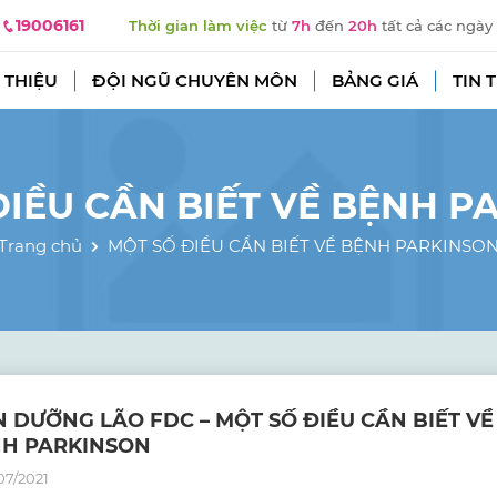
19006161
Thời gian làm việc
từ
7h
đến
20h
tất cả các ngày
 THIỆU
ĐỘI NGŨ CHUYÊN MÔN
BẢNG GIÁ
TIN 
ĐIỀU CẦN BIẾT VỀ BỆNH P
Trang chủ
MỘT SỐ ĐIỀU CẦN BIẾT VỀ BỆNH PARKINSO
N DƯỠNG LÃO FDC – MỘT SỐ ĐIỀU CẦN BIẾT VỀ
H PARKINSON
07/2021