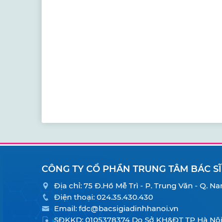
CÔNG TY CỔ PHẦN TRUNG TÂM BÁC SĨ
Địa chỉ: 75 Đ.Hồ Mễ Trì - P. Trung Văn - Q. 
Điện thoại:
024.35.430.430
Email:
fdc@bacsigiadinhhanoi.vn
SĐKKD: 0105378374 Do Sở KH&ĐT TP Hà Nội 