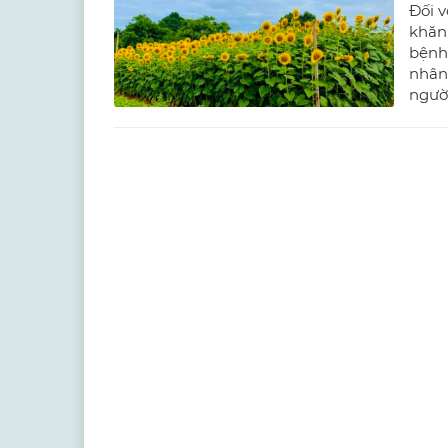
Đối v
khăn
bệnh
nhân
người