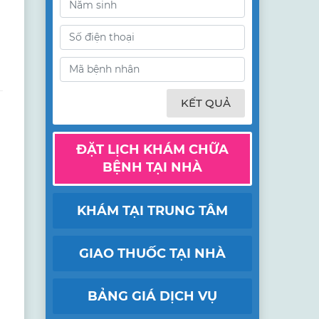
u
KẾT QUẢ
ĐẶT LỊCH KHÁM CHỮA
BỆNH TẠI NHÀ
KHÁM TẠI TRUNG TÂM
GIAO THUỐC TẠI NHÀ
BẢNG GIÁ DỊCH VỤ