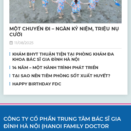
MỘT CHUYẾN ĐI – NGÀN KỶ NIỆM, TRIỆU NỤ
CƯỜI
11/08/2025
KHÁM BHYT THUẬN TIỆN TẠI PHÒNG KHÁM ĐA
KHOA BÁC SĨ GIA ĐÌNH HÀ NỘI
14 NĂM – MỘT HÀNH TRÌNH PHÁT TRIỂN
TẠI SAO NÊN TIÊM PHÒNG SỐT XUẤT HUYẾT?
HAPPY BIRTHDAY FDC
CÔNG TY CỔ PHẦN TRUNG TÂM BÁC SĨ GIA
ĐÌNH HÀ NỘI (HANOI FAMILY DOCTOR