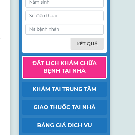
KẾT QUẢ
ĐẶT LỊCH KHÁM CHỮA
BỆNH TẠI NHÀ
KHÁM TẠI TRUNG TÂM
GIAO THUỐC TẠI NHÀ
BẢNG GIÁ DỊCH VỤ