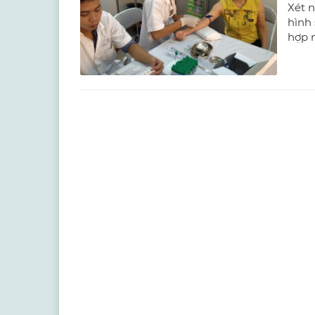
Xét 
hình 
hợp 