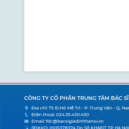
CÔNG TY CỔ PHẦN TRUNG TÂM BÁC SĨ
Địa chỉ: 75 Đ.Hồ Mễ Trì - P. Trung Văn - Q. 
Điện thoại:
024.35.430.430
Email:
fdc@bacsigiadinhhanoi.vn
SĐKKD: 0105378374 Do Sở KH&ĐT TP Hà Nội 