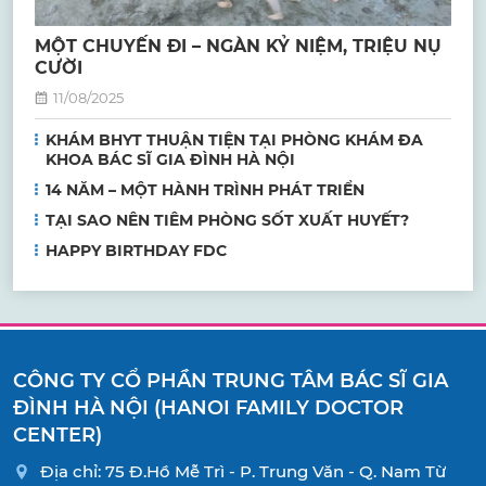
MỘT CHUYẾN ĐI – NGÀN KỶ NIỆM, TRIỆU NỤ
CƯỜI
11/08/2025
KHÁM BHYT THUẬN TIỆN TẠI PHÒNG KHÁM ĐA
KHOA BÁC SĨ GIA ĐÌNH HÀ NỘI
14 NĂM – MỘT HÀNH TRÌNH PHÁT TRIỂN
TẠI SAO NÊN TIÊM PHÒNG SỐT XUẤT HUYẾT?
HAPPY BIRTHDAY FDC
CÔNG TY CỔ PHẦN TRUNG TÂM BÁC SĨ GIA
ĐÌNH HÀ NỘI (HANOI FAMILY DOCTOR
CENTER)
Địa chỉ: 75 Đ.Hồ Mễ Trì - P. Trung Văn - Q. Nam Từ