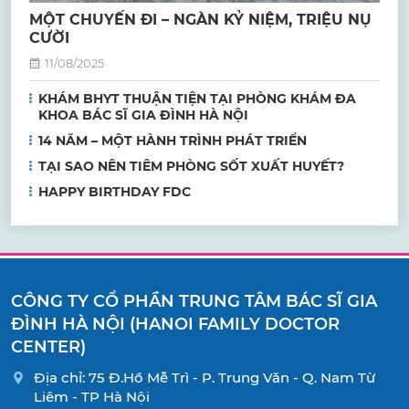
MỘT CHUYẾN ĐI – NGÀN KỶ NIỆM, TRIỆU NỤ
CƯỜI
11/08/2025
KHÁM BHYT THUẬN TIỆN TẠI PHÒNG KHÁM ĐA
KHOA BÁC SĨ GIA ĐÌNH HÀ NỘI
14 NĂM – MỘT HÀNH TRÌNH PHÁT TRIỂN
TẠI SAO NÊN TIÊM PHÒNG SỐT XUẤT HUYẾT?
HAPPY BIRTHDAY FDC
CÔNG TY CỔ PHẦN TRUNG TÂM BÁC SĨ GIA
ĐÌNH HÀ NỘI (HANOI FAMILY DOCTOR
CENTER)
Địa chỉ: 75 Đ.Hồ Mễ Trì - P. Trung Văn - Q. Nam Từ
Liêm - TP Hà Nội