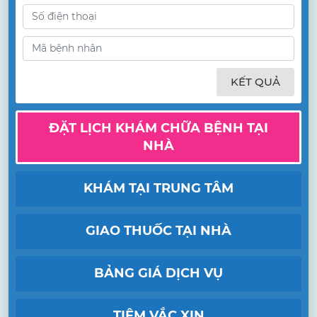
KẾT QUẢ
ĐẶT LỊCH KHÁM CHỮA BỆNH TẠI
NHÀ
KHÁM TẠI TRUNG TÂM
GIAO THUỐC TẠI NHÀ
BẢNG GIÁ DỊCH VỤ
TIÊM VẮC XIN